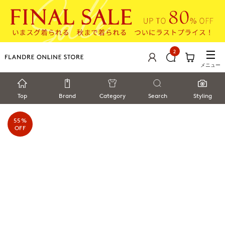
2
メニュー
Top
Brand
Category
Search
Styling
55%
OFF