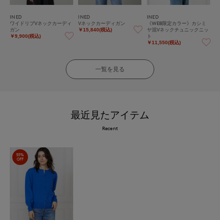
INED
INED
INED
ワイドリブVネックカーディ
Vネックカーディガン
《WEB限定カラー》カシミ
ガン
ヤ混Vネックチュニックニッ
￥15,840(税込)
ト
￥9,900(税込)
￥11,550(税込)
一覧を見る
最近見たアイテム
Recent
55%
OFF