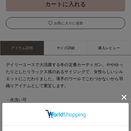
カートに入れる
お気に入りに追加
アイテム説明
サイズ詳細
購入レビュー
デイリーユースで大活躍する冬の定番カーディガン。ややゆっ
たりとしたリラックス感のあるサイジングで、女性らしいシル
エットにこだわりました。薄手のウールでごわつかないから羽
織りアイテムとして重宝します。
・水洗い可
■サンプル撮影商品■
こちらの商品はサンプルでの撮影となっております。実際の商
品とは、サイズや色味、素材、デザイン等の仕様が若干変更に