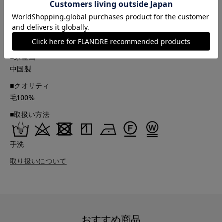
なる場合がございます。
■品番
54178704
■原産国
中国製
■クオリティ
毛100%
■取扱い方法
手洗
取り扱いについて
おすすめ商品