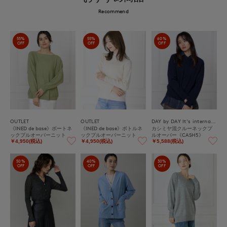
Recommend
55%
55%
60%
OFF
OFF
OFF
OUTLET
OUTLET
DAY by DAY It's international
《INED de base》ボートネ
《INED de base》ボトルネ
カシミヤ混クルーネックプ
ックプルオーバーニット
ックプルオーバーニット
ルオーバー《CASH5》
￥4,950(税込)
￥4,950(税込)
￥5,588(税込)
50%
40%
30%
OFF
OFF
OFF