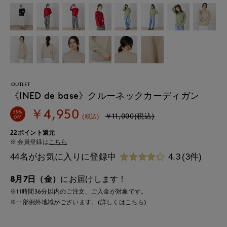
OUTLET
《INED de base》クルーネックカーディガン
￥4,950
55%
￥11,000(税込)
(税込)
OFF
22ポイント還元
会員登録は
こちら
44名がお気に入りに登録中
4.3
(3件)
8月7日（金）
にお届けします！
※11時間
36分
以内
のご注文、ご入金が対象です。
※一部例外地域がございます。(詳しくは
こちら
)