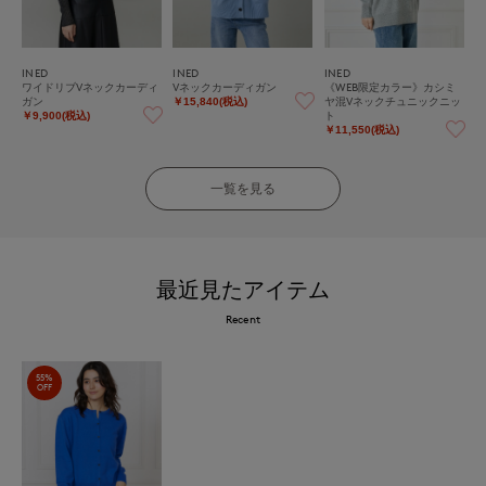
INED
INED
INED
ワイドリブVネックカーディ
Vネックカーディガン
《WEB限定カラー》カシミ
ガン
ヤ混Vネックチュニックニッ
￥15,840(税込)
ト
￥9,900(税込)
￥11,550(税込)
一覧を見る
最近見たアイテム
Recent
55%
OFF