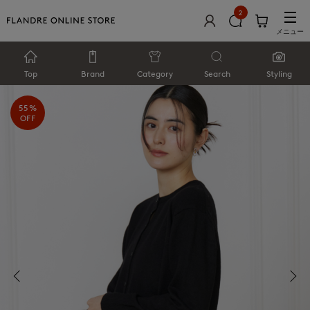
2
メニュー
Top
Brand
Category
Search
Styling
55%
OFF