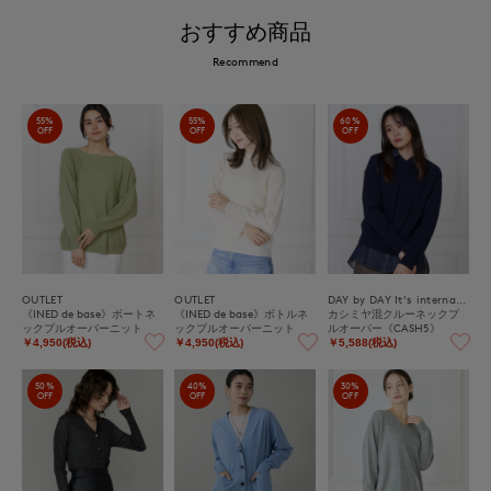
おすすめ商品
Recommend
55%
55%
60%
OFF
OFF
OFF
OUTLET
OUTLET
DAY by DAY It's international
《INED de base》ボートネ
《INED de base》ボトルネ
カシミヤ混クルーネックプ
ックプルオーバーニット
ックプルオーバーニット
ルオーバー《CASH5》
￥4,950(税込)
￥4,950(税込)
￥5,588(税込)
50%
40%
30%
OFF
OFF
OFF