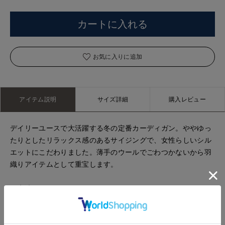
カートに入れる
お気に入りに追加
アイテム説明
サイズ詳細
購入レビュー
デイリーユースで大活躍する冬の定番カーディガン。ややゆっ
たりとしたリラックス感のあるサイジングで、女性らしいシル
エットにこだわりました。薄手のウールでごわつかないから羽
織りアイテムとして重宝します。
・水洗い可
■サンプル撮影商品■
こちらの商品はサンプルでの撮影となっております。実際の商