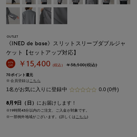
OUTLET
《INED de base》スリットスリーブダブルジャ
ケット【セットアップ対応】
￥15,400
60%
￥38,500(税込)
(税込)
OFF
70ポイント還元
会員登録は
こちら
1名がお気に入りに登録中
0.0
(0件)
8月9日（日）
にお届けします！
※19時間
43分
以内
のご注文、ご入金が対象です。
※一部例外地域がございます。(詳しくは
こちら
)