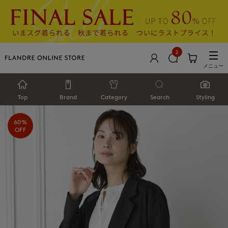
2
メニュー
Top
Brand
Category
Search
Styling
60%
OFF