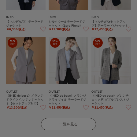
INED
INED
INED
【マルチWAY】テーラード
シルクウールテーラードジ
【マルチWAYセットアッ
ジャケット
ャケット《Loro Piana》
プ】テーラードジャケット
￥6,996(税込)
￥17,380(税込)
￥17,490(税込)
50%
50%
50%
OFF
OFF
OFF
OUTLET
OUTLET
OUTLET
《INED de base》メランジ
《INED de base》メランジ
《INED de base》グレンチ
ドライツイル ジレジャケッ
ドライツイル テーラードジ
ェック柄 ダブルブレストジ
ト【セットアップ対応】
ャケット
ャケット
￥13,200(税込)
￥21,450(税込)
￥21,450(税込)
一覧を見る