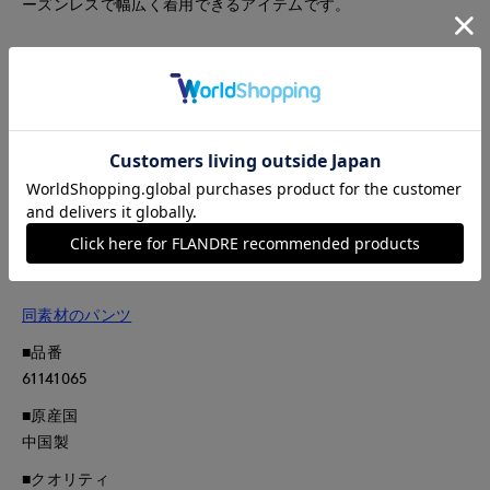
ーズンレスで幅広く着用できるアイテムです。
・裏地あり
・ポケットあり
・水洗い可
同素材のパンツ品番:2761161066
■サンプル撮影商品
画像の商品はサンプルです。実際の商品とはサイズや色味、素
材、デザイン等の仕様が若干変更になる場合がございます。
同素材のパンツ
■品番
61141065
■原産国
中国製
■クオリティ