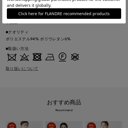
61141006
■原産国
中国製
■クオリティ
ポリエステル94% ポリウレタン6%
■取扱い方法
取り扱いについて
おすすめ商品
Recommend
40%
80%
50%
OFF
OFF
OFF