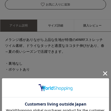
お気に入りに追加
アイテム説明
サイズ詳細
購入レビュー
メランジ感がありながら上品な生地が特徴の4WAYストレッチ
ツイル素材。ドライなタッチと適度なヨコタテ伸びがあり、春
～夏の長いシーズンで活躍できます。
・裏地なし
・ポケットあり
■サンプル撮影商品■
こちらの商品はサンプルでの撮影となっております。実際の商
品とは、サイズや色味、素材、デザイン等の仕様が若干変更に
なる場合がございます。
■品番