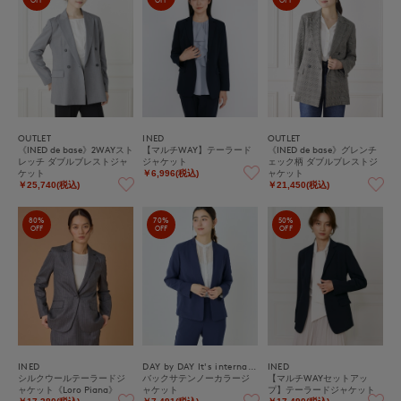
OUTLET
INED
OUTLET
《INED de base》2WAYスト
【マルチWAY】テーラード
《INED de base》グレンチ
レッチ ダブルブレストジャ
ジャケット
ェック柄 ダブルブレストジ
ケット
ャケット
￥6,996(税込)
￥25,740(税込)
￥21,450(税込)
80%
70%
50%
OFF
OFF
OFF
INED
DAY by DAY It's international
INED
シルクウールテーラードジ
バックサテンノーカラージ
【マルチWAYセットアッ
ャケット《Loro Piana》
ャケット
プ】テーラードジャケット