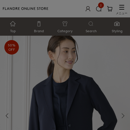
2
メニュー
Top
Brand
Category
Search
Styling
50%
OFF