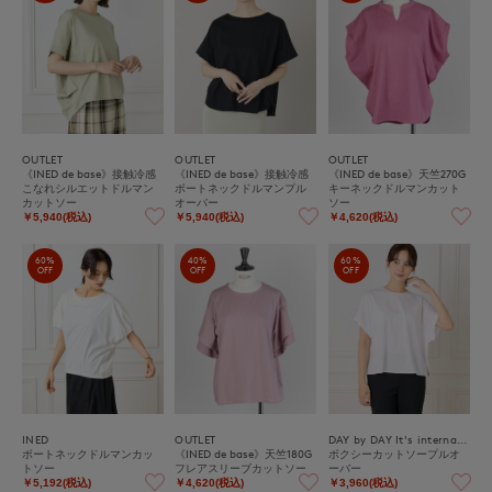
OUTLET
OUTLET
OUTLET
《INED de base》接触冷感
《INED de base》接触冷感
《INED de base》天竺270G
こなれシルエットドルマン
ボートネックドルマンプル
キーネックドルマンカット
カットソー
オーバー
ソー
￥5,940(税込)
￥5,940(税込)
￥4,620(税込)
60%
40%
60%
OFF
OFF
OFF
INED
OUTLET
DAY by DAY It's international
ボートネックドルマンカッ
《INED de base》天竺180G
ボクシーカットソープルオ
トソー
フレアスリーブカットソー
ーバー
￥5,192(税込)
￥4,620(税込)
￥3,960(税込)