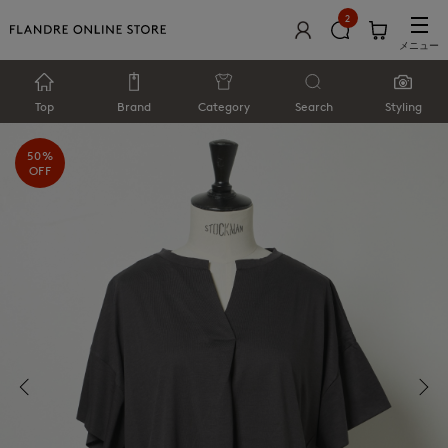
2
メニュー
Top
Brand
Category
Search
Styling
50%
OFF