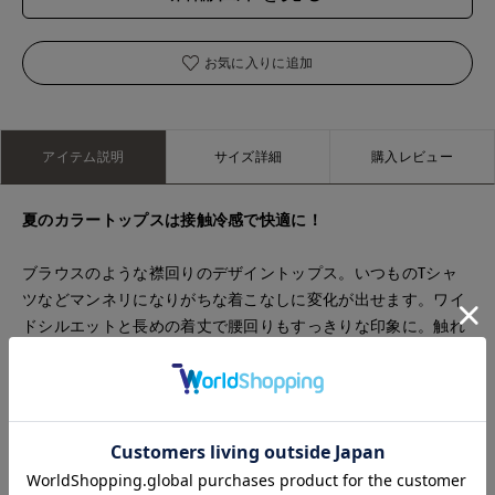
お気に入りに追加
アイテム説明
サイズ詳細
購入レビュー
夏のカラートップスは接触冷感で快適に！
ブラウスのような襟回りのデザイントップス。いつものTシャ
ツなどマンネリになりがちな着こなしに変化が出せます。ワイ
ドシルエットと長めの着丈で腰回りもすっきりな印象に。触れ
るとひんやり感じる接触冷感素材で1枚でサラッと着用できま
す。
・水洗い可
■品番