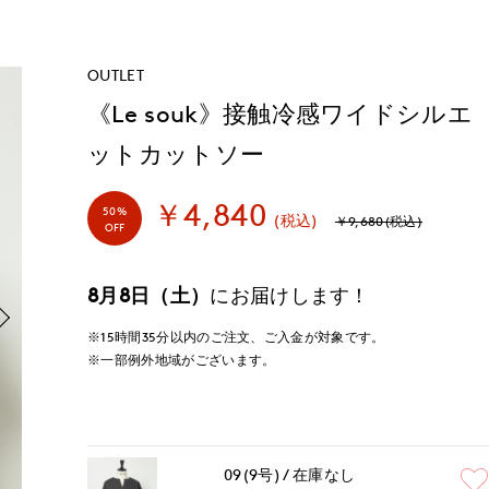
OUTLET
《Le souk》接触冷感ワイドシルエ
ットカットソー
￥4,840
50%
(税込)
￥9,680(税込)
OFF
8月8日（土）
にお届けします！
※15時間
35分
以内
のご注文、ご入金が対象です。
※一部例外地域がございます。
09(9号)
在庫なし