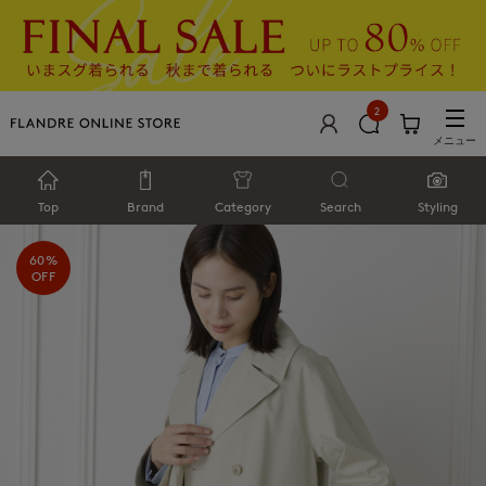
2
メニュー
Top
Brand
Category
Search
Styling
60%
OFF