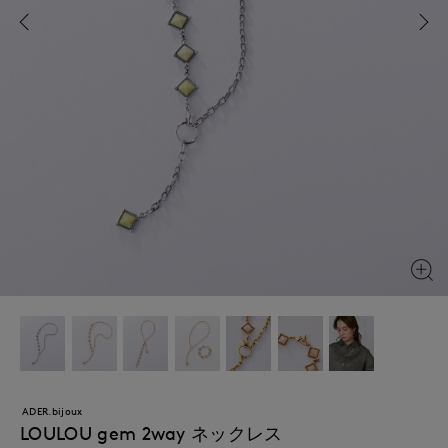
ADER.bijoux
LOULOU gem 2way ネックレス