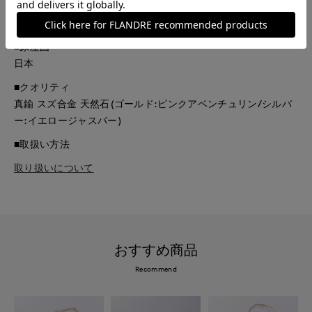
■品番
51295103
■原産国
日本
■クオリティ
真鍮 スズ合金 天然石(ゴールド:ピンクアベンチュリン/シルバ
ー:イエロージャスパー)
■取扱い方法
取り扱いについて
おすすめ商品
Recommend