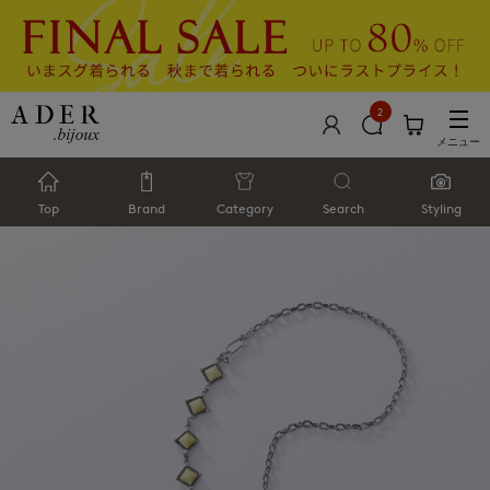
2
メニュー
Top
Brand
Category
Search
Styling