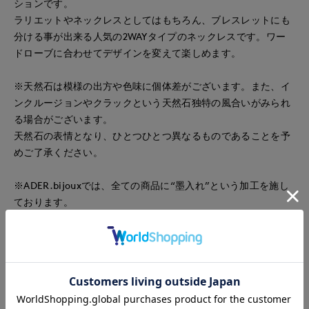
ションです。
ラリエットやネックレスとしてはもちろん、ブレスレットにも
分ける事が出来る人気の2WAYタイプのネックレスです。ワー
ドローブに合わせてデザインを変えて楽しめます。
※天然石は模様の出方や色味に個体差がございます。また、イ
ンクルージョンやクラックという天然石独特の風合いがみられ
る場合がございます。
天然石の表情となり、ひとつひとつ異なるものであることを予
めご了承ください。
※ADER.bijouxでは、全ての商品に“墨入れ”という加工を施し
ております。
メッキ仕上げをした後にあえて墨をかけて1つ1つ職人が拭き取
る作業で、メタルが落ち着いた色味になり、高級感を出してい
ます。
なお、拭き取りは手作業のため、墨の残り方には個体差がござ
います。予めご了承ください。