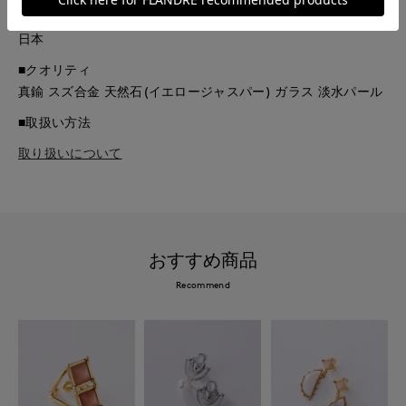
■原産国
日本
■クオリティ
真鍮 スズ合金 天然石(イエロージャスパー) ガラス 淡水パール
■取扱い方法
取り扱いについて
おすすめ商品
Recommend