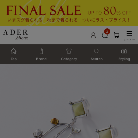
2
メニュー
Top
Brand
Category
Search
Styling