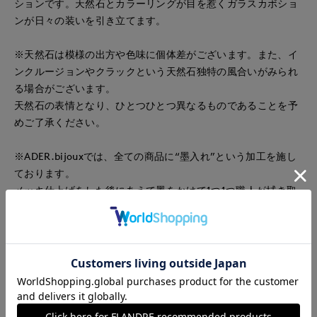
ションです。天然石とカラーリングが目を惹くガラスカボショ
ンが日々の装いを引き立てます。
※天然石は模様の出方や色味に個体差がございます。また、イ
ンクルージョンやクラックという天然石独特の風合いがみられ
る場合がございます。
天然石の表情となり、ひとつひとつ異なるものであることを予
めご了承ください。
※ADER.bijouxでは、全ての商品に“墨入れ”という加工を施し
ております。
メッキ仕上げをした後にあえて墨をかけて1つ1つ職人が拭き取
る作業で、メタルが落ち着いた色味になり、高級感を出してい
ます。
なお、拭き取りは手作業のため、墨の残り方には個体差がござ
います。予めご了承ください。
■品番
51295005