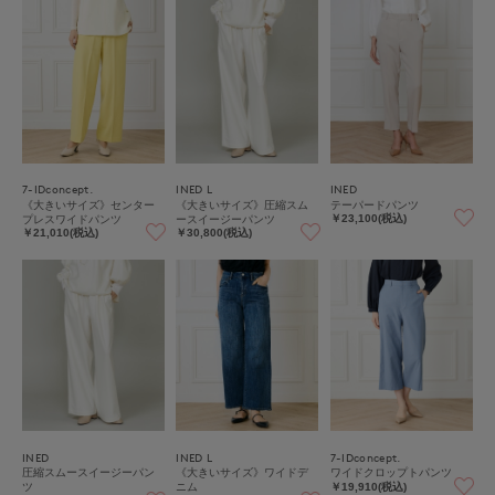
7-IDconcept.
INED L
INED
《大きいサイズ》センター
《大きいサイズ》圧縮スム
テーパードパンツ
プレスワイドパンツ
ースイージーパンツ
￥23,100(税込)
￥21,010(税込)
￥30,800(税込)
INED
INED L
7-IDconcept.
圧縮スムースイージーパン
《大きいサイズ》ワイドデ
ワイドクロップトパンツ
ツ
ニム
￥19,910(税込)