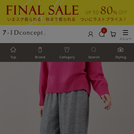
2
メニュー
Top
Brand
Category
Search
Styling