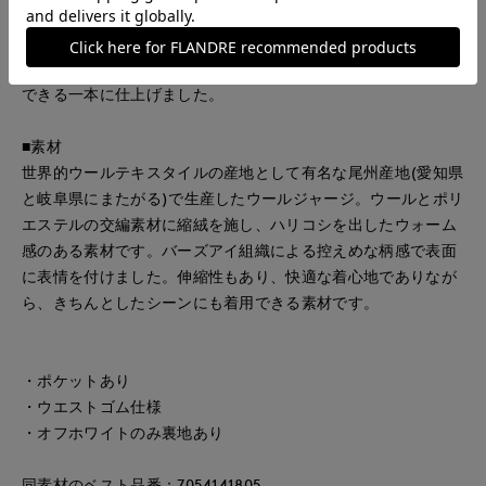
能さが魅力です。暖かみのある圧縮ジャージー素材を使用する
ことで、イージーな穿き心地でありながら上品さも兼ね備え、
リラックスシーンからデイリーまで幅広い場面で心地よく着用
できる一本に仕上げました。
■素材
世界的ウールテキスタイルの産地として有名な尾州産地(愛知県
と岐阜県にまたがる)で生産したウールジャージ。ウールとポリ
エステルの交編素材に縮絨を施し、ハリコシを出したウォーム
感のある素材です。バーズアイ組織による控えめな柄感で表面
に表情を付けました。伸縮性もあり、快適な着心地でありなが
ら、きちんとしたシーンにも着用できる素材です。
・ポケットあり
・ウエストゴム仕様
・オフホワイトのみ裏地あり
同素材のベスト品番：7054141805