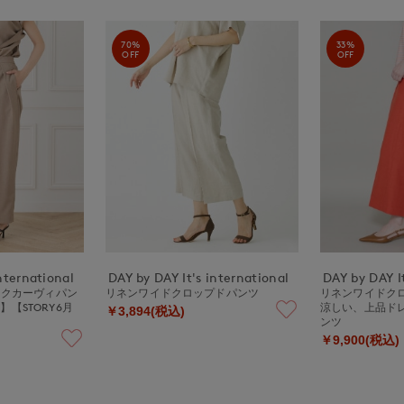
70%
33%
OFF
OFF
nternational
DAY by DAY It's international
DAY by DAY It
ックカーヴィパン
リネンワイドクロップドパンツ
リネンワイドク
【STORY6月
涼しい、上品ド
￥3,894(税込)
ンツ
￥9,900(税込)