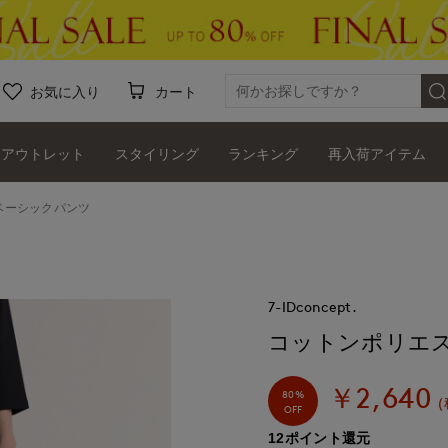
お気に入り
カート
アウトレット
スタイリング
ランキング
再入荷アイテム
ベーシックパンツ
7-IDconcept.
コットンポリエ
￥2,640
80%
(
OFF
12ポイント還元