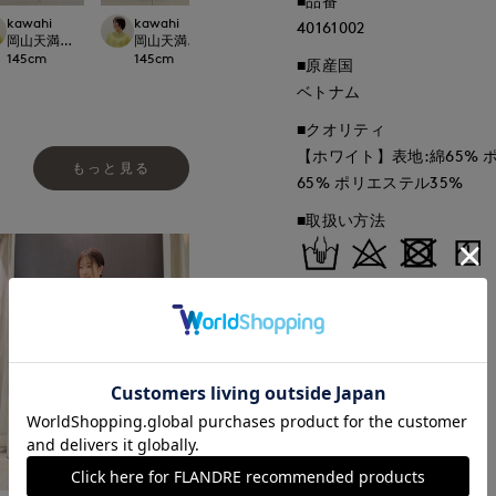
■品番
kawahi
kawahi
kawahi
kawahi
40161002
Dconcept./Maglie
岡山天満屋7-IDconcept.
岡山天満屋7-IDconcept.
岡山天満屋7-IDconcept.
岡山天満屋7-IDcon
145
cm
145
cm
145
cm
145
cm
■原産国
ベトナム
■クオリティ
【ホワイト】表地:綿65% 
もっと見る
65% ポリエステル35%
■取扱い方法
取り扱いについて