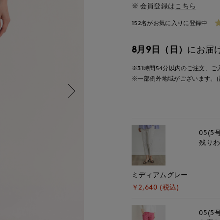
会員登録は
こちら
152名がお気に入りに登録中
8月9日（日）
にお届
※31時間
54分
以内
のご注文、ご
※一部例外地域がございます。(
05(5
残り
ミディアムグレー
￥2,640 (税込)
05(5