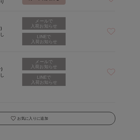
あり
メールで
着用サイズ:09(M)
モデ
入荷お知らせ
)
なし
メールで
入荷お知らせ
号)
なし
お気に入りに追加