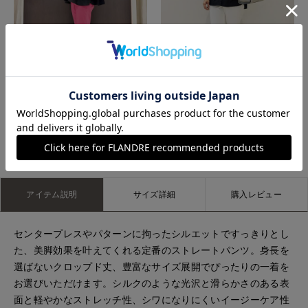
福山天満屋店INED/7-IDconcept./Maglie
岡山天満屋7-IDconcept.
もっと見る
アイテム説明
サイズ詳細
購入レビュー
センタープレスやパターンに拘ったシルエットですっきりとし
た、美脚効果を叶えてくれる定番のストレートパンツ。身長を
選ばないクロップド丈、豊富なサイズ展開でぴったりの一着を
お選びいただけます。シルクのような光沢と滑らかさのある表
面と軽やかなストレッチ性、シワになりにくいイージーケア性