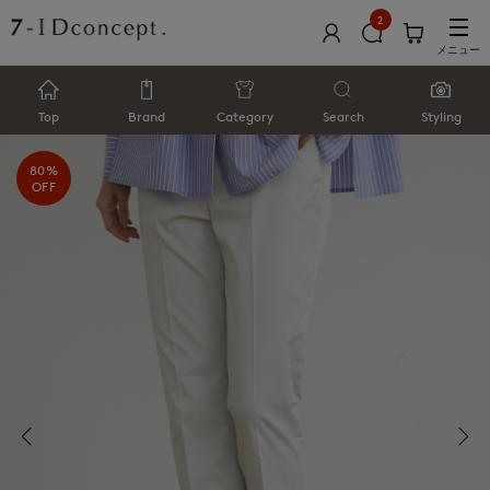
2
メニュー
Top
Brand
Category
Search
Styling
80%
OFF