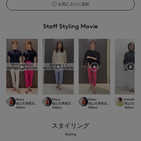
お気に入りに追加
Staff Styling Movie
Mayu
Mayu
Mayu
kawahi
福山天満屋店INED/7-IDconcept./Maglie
福山天満屋店INED/7-IDconcept./Maglie
福山天満屋店INED/7-IDconcept./Mag
岡山天満屋7-I
158
cm
158
cm
158
cm
145
cm
スタイリング
Styling