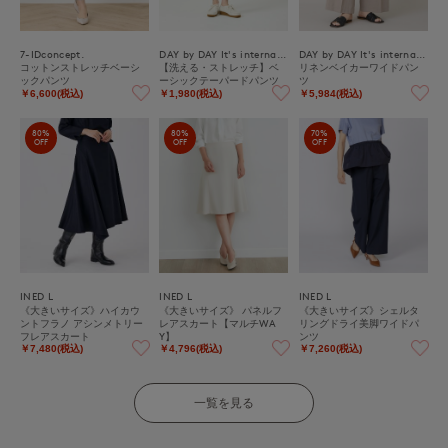
7-IDconcept.
DAY by DAY It's international
DAY by DAY It's international
コットンストレッチベーシ
【洗える・ストレッチ】ベ
リネンベイカーワイドパン
ックパンツ
ーシックテーパードパンツ
ツ
￥6,600(税込)
￥1,980(税込)
￥5,984(税込)
80%
80%
70%
OFF
OFF
OFF
INED L
INED L
INED L
《大きいサイズ》ハイカウ
《大きいサイズ》 パネルフ
《大きいサイズ》シェルタ
ントフラノ アシンメトリー
レアスカート【マルチWA
リングドライ美脚ワイドパ
フレアスカート
Y】
ンツ
￥7,480(税込)
￥4,796(税込)
￥7,260(税込)
一覧を見る