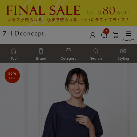
3
メニュー
Top
Brand
Category
Search
Styling
50%
OFF