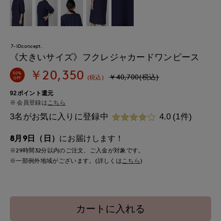
7-IDconcept.
《大きいサイズ》フクレジャカードワンピース
￥20,350
50%
￥40,700(税込)
(税込)
OFF
92ポイント還元
会員登録は
こちら
3名がお気に入りに登録中
4.0
(1件)
8月9日（日）
にお届けします！
※29時間
32分
以内
のご注文、ご入金が対象です。
※一部例外地域がございます。(詳しくは
こちら
)
カートに入れる