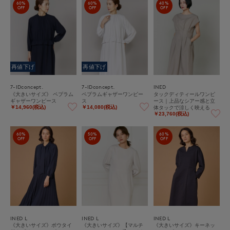
60%
60%
40%
OFF
OFF
OFF
再値下げ
再値下げ
7-IDconcept.
7-IDconcept.
INED
《大きいサイズ》 ペプラム
ペプラムギャザーワンピー
タックディティールワンピ
ギャザーワンピース
ス
ース｜上品なシアー感と立
体タックで涼しく映える
￥14,960(税込)
￥14,080(税込)
￥23,760(税込)
60%
50%
60%
OFF
OFF
OFF
INED L
INED L
INED L
《大きいサイズ》ボウタイ
《大きいサイズ》【マルチ
《大きいサイズ》キーネッ