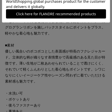
女性らしく華やかな印象のフクレジャカードのワンピース。袖
口はデザインダーツでふんわりと、構築感のあるフォルムに仕
上げアクセントを付けました。ボディラインを拾わないシンプ
ルなシルエットにもこだわりました。後ろあきのファスナーに
グログランリボンを施しバックスタイルにポイントをプラス。
軽やかな着心地も魅力です。
■素材
優しい風合いのポコポコとした表面感が特長のフクレジャカー
ド。立体的な柄が織りなす表情豊かで高級感のある見た目が特
徴です。薄い生地が二枚あわせられていることで透けにくく、
それでいて軽くふんわりとした着心地もポイントです。シワに
なりにくいイージーケア性やシーズン問わずに着ていただける
素材感も魅力です。
・水洗い可
・ポケットあり
・後ろファスナーあり
・裏地あり