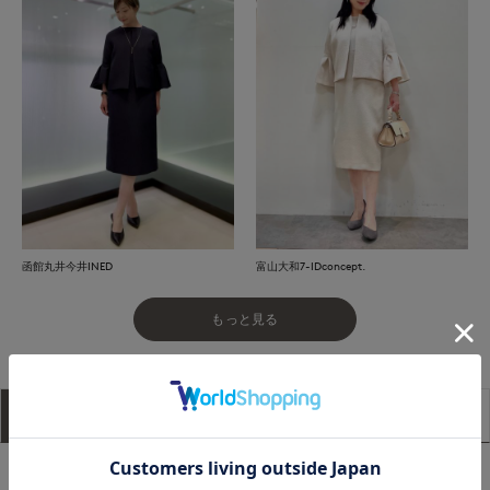
函館丸井今井INED
富山大和7-IDconcept.
もっと見る
アイテム説明
サイズ詳細
購入レビュー
■デザイン