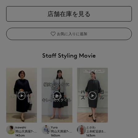
店舗在庫を見る
お気に入りに追加
Staff Styling Movie
kawahi
Yura
とがわ
岡山天満屋7-IDconcept.
岡山天満屋7-IDconcept.
上本町近鉄SUPERIORCLOSET
145
cm
160
cm
163
cm