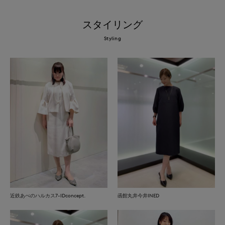
スタイリング
Styling
近鉄あべのハルカス7-IDconcept.
函館丸井今井INED