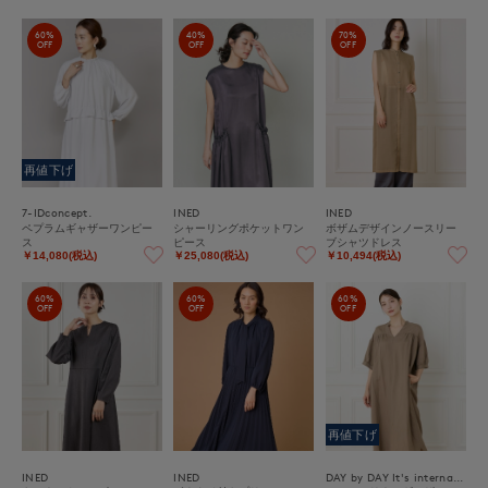
60%
40%
70%
OFF
OFF
OFF
再値下げ
7-IDconcept.
INED
INED
ペプラムギャザーワンピー
シャーリングポケットワン
ボザムデザインノースリー
ス
ピース
ブシャツドレス
￥14,080(税込)
￥25,080(税込)
￥10,494(税込)
60%
60%
60%
OFF
OFF
OFF
再値下げ
INED
INED
DAY by DAY It's international