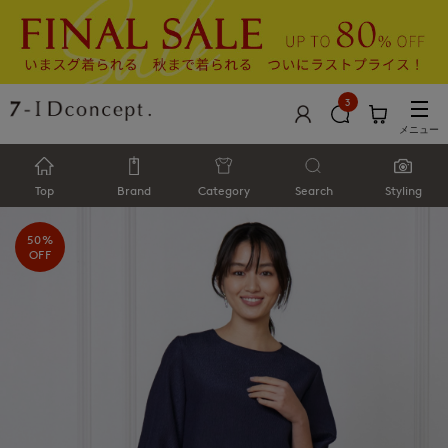
3
メニュー
Top
Brand
Category
Search
Styling
50%
OFF