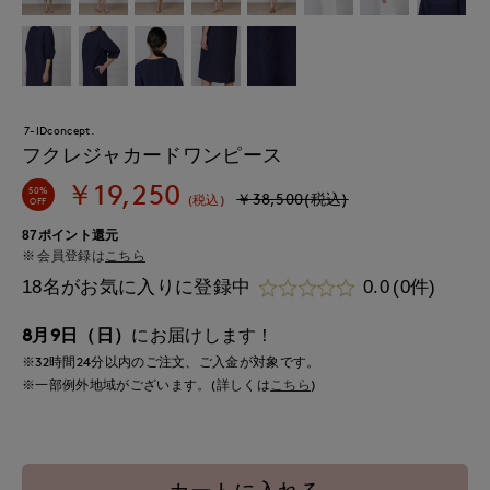
7-IDconcept.
フクレジャカードワンピース
￥19,250
50%
￥38,500(税込)
(税込)
OFF
87ポイント還元
会員登録は
こちら
18名がお気に入りに登録中
0.0
(0件)
8月9日（日）
にお届けします！
※32時間
24分
以内
のご注文、ご入金が対象です。
※一部例外地域がございます。(詳しくは
こちら
)