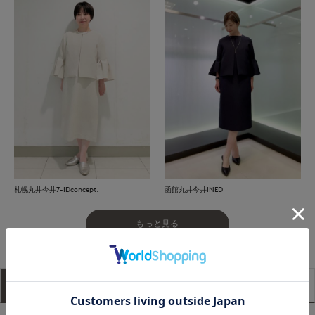
札幌丸井今井7-IDconcept.
函館丸井今井INED
もっと見る
アイテム説明
サイズ詳細
購入レビュー