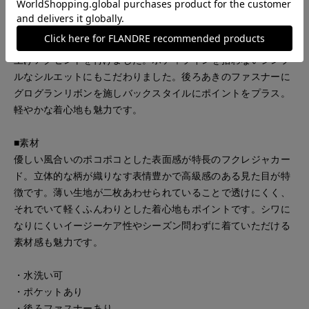
■デザイン
女性らしく華やかな印象のフクレジャカードのワンピース。袖
口はデザインダーツでふんわりと、構築感のあるフォルムに仕
上げアクセントを付けました。ボディラインを拾わないシンプ
ルなシルエットにもこだわりました。後ろあきのファスナーに
グログランリボンを施しバックスタイルにポイントをプラス。
軽やかな着心地も魅力です。
■素材
優しい風合いのポコポコとした表面感が特長のフクレジャカー
ド。立体的な柄が織りなす表情豊かで高級感のある見た目が特
徴です。薄い生地が二枚あわせられていることで透けにくく、
それでいて軽くふんわりとした着心地もポイントです。シワに
なりにくいイージーケア性やシーズン問わずに着ていただける
素材感も魅力です。
・水洗い可
・ポケットあり
・後ろファスナーあり