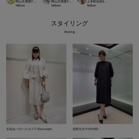
岡山天満屋7-IDconcept.
岡山天満屋7-IDconcept.
上本町近鉄SUPERIORCLOSET
145
cm
160
cm
163
cm
スタイリング
Styling
近鉄あべのハルカス7-IDconcept.
函館丸井今井INED