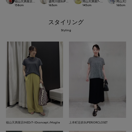
福山天満屋店INED/7-IDconcept./Maglie
盛岡川徳SUPERIOR CLOSET
岡山天満屋7-IDconcept.
岡山天満屋7-I
158
cm
163
cm
145
cm
160
cm
スタイリング
Styling
福山天満屋店INED/7-IDconcept./Maglie
上本町近鉄SUPERIORCLOSET