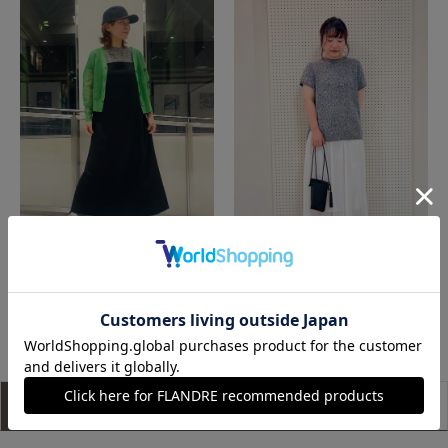
博多大丸7-IDconcept.
宇都宮東武7-IDconcept./INED
もっと見る
アイテム説明
サイズ詳細
購入レビュー