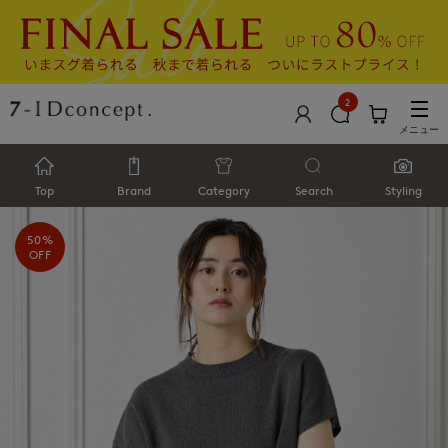
2
メニュー
Top
Brand
Category
Search
Styling
50%
OFF