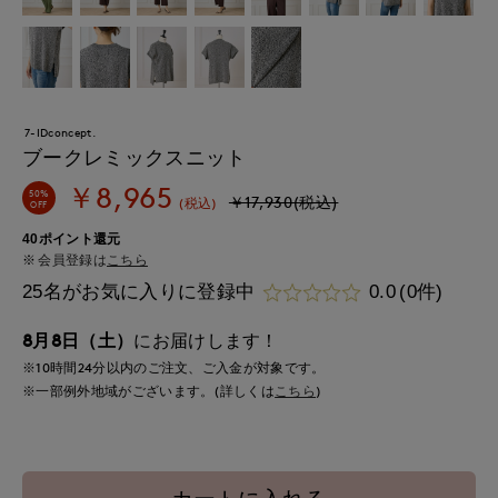
7-IDconcept.
ブークレミックスニット
￥8,965
50%
￥17,930(税込)
(税込)
OFF
40ポイント還元
会員登録は
こちら
25名がお気に入りに登録中
0.0
(0件)
8月8日（土）
にお届けします！
※10時間
24分
以内
のご注文、ご入金が対象です。
※一部例外地域がございます。(詳しくは
こちら
)