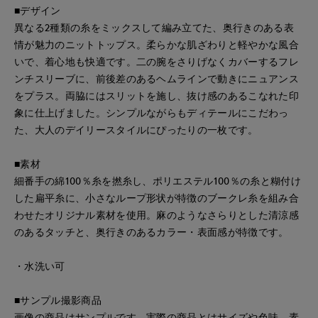
■デザイン
異なる2種類の糸をミックスして編み立てた、奥行きのある表
情が魅力のニットトップス。柔らかな肌ざわりと軽やかな風合
いで、着心地も快適です。二の腕をさりげなくカバーするフレ
ンチスリーブに、前後差のあるヘムラインで動きにニュアンス
をプラス。両脇にはスリットを施し、抜け感のあるこなれた印
象に仕上げました。シンプルながらもディテールにこだわっ
た、大人のデイリースタイルにぴったりの一枚です。
■素材
細番手の綿100％糸を撚糸し、ポリエステル100％の糸と糊付け
した扁平糸に、小さなループ形状が特徴のブークレ糸を組み合
わせたオリジナル素材を使用。麻のようなさらりとした清涼感
のあるタッチと、奥行きのあるカラー・表面感が特徴です。
・水洗い可
■サンプル撮影商品
画像の商品はサンプルです。実際の商品とはサイズや色味、素