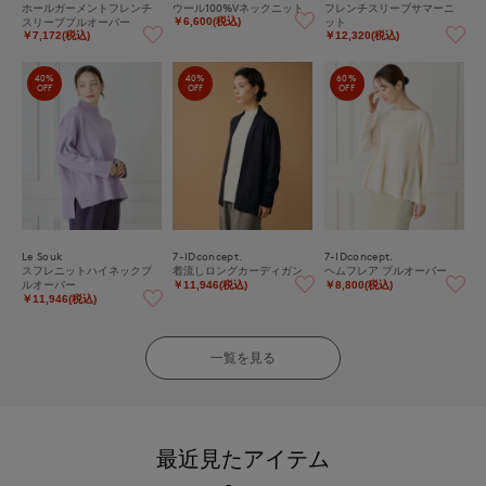
ホールガーメントフレンチ
ウール100%Vネックニット
フレンチスリーブサマーニ
スリーブプルオーバー
ット
￥6,600(税込)
￥7,172(税込)
￥12,320(税込)
40%
40%
60%
OFF
OFF
OFF
Le Souk
7-IDconcept.
7-IDconcept.
スフレニットハイネックプ
着流しロングカーディガン
ヘムフレア プルオーバー
ルオーバー
￥11,946(税込)
￥8,800(税込)
￥11,946(税込)
一覧を見る
最近見たアイテム