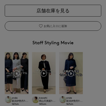
店舗在庫を見る
お気に入りに追加
Staff Styling Movie
onda
kawahi
onda
新潟伊勢丹7-IDconcept.
岡山天満屋7-IDconcept.
新潟伊勢丹7-IDconcept.
167
cm
145
cm
167
cm