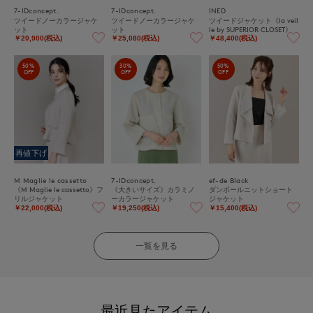
7-IDconcept.
7-IDconcept.
INED
ツイードノーカラージャケ
ツイードノーカラージャケ
ツイードジャケット《la veil
ット
ット
le by SUPERIOR CLOSET》
￥20,900(税込)
￥25,080(税込)
￥48,400(税込)
50%
30%
50%
OFF
OFF
OFF
再値下げ
M Maglie le cassetto
7-IDconcept.
ef-de Black
《M Maglie le cassetto》フ
《大きいサイズ》カラミノ
ダンボールニットショート
リルジャケット
ーカラージャケット
ジャケット
￥22,000(税込)
￥19,250(税込)
￥15,400(税込)
一覧を見る
最近見たアイテム