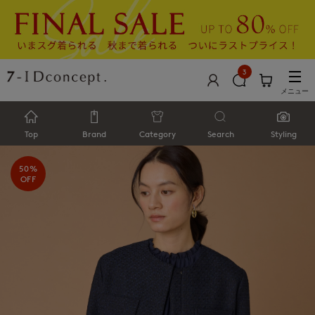
3
メニュー
Top
Brand
Category
Search
Styling
50%
OFF