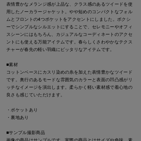
表情豊かなメランジ感が上品な、クラス感のあるツイードを使
用したノーカラージャケット。やや短めのコンパクトなフォル
ムとフロントの4つポケットをアクセントにしました。ボクシ
ーでシンプルなシルエットにすることで、セレモニーやオフィ
スシーンにはもちろん、カジュアルなコーディネートのアクセ
ントにも使える万能アイテムです。春らしくさわやかなテクス
チャーが春先の軽い羽織にピッタリなアイテムです。
■素材
コットンベースにカスリ染めの糸を加えた表情豊かなツイード
です。奥行のあるモードな雰囲気のカラーと表面の凹凸感がリ
ッチなイメージを演出します。柔らかく軽い素材感で着心地の
良さも感じていただけます。
・ポケットあり
・裏地あり
■サンプル撮影商品
画像の商品はサンプルです。実際の商品とはサイズや色味、素