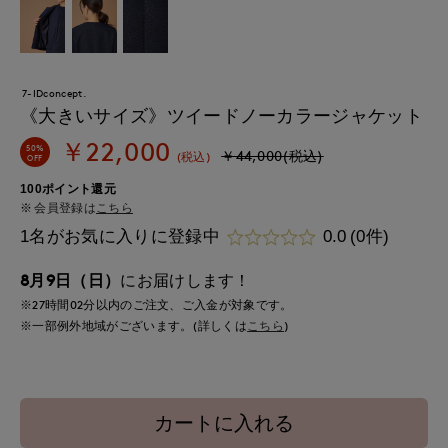
7-IDconcept.
《大きいサイズ》ツイードノーカラージャケット
￥22,000
50%
￥44,000(税込)
(税込)
OFF
100ポイント還元
会員登録は
こちら
1名がお気に入りに登録中
0.0
(0件)
8月9日（日）
にお届けします！
※27時間
02分
以内
のご注文、ご入金が対象です。
※一部例外地域がございます。(詳しくは
こちら
)
カートに入れる