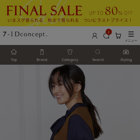
2
メニュー
Top
Brand
Category
Search
Styling