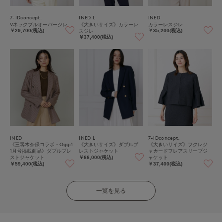
7-IDconcept.
INED L
INED
Vネックプルオーバージレ
《大きいサイズ》カラーレ
カラーレスジレ
スジレ
￥29,700(税込)
￥35,200(税込)
￥37,400(税込)
INED
INED L
7-IDconcept.
《三尋木奈保コラボ・Oggi1
《大きいサイズ》ダブルブ
《大きいサイズ》フクレジ
1月号掲載商品》ダブルブレ
レストジャケット
ャカードフレアスリーブジ
ストジャケット
ャケット
￥66,000(税込)
￥59,400(税込)
￥37,400(税込)
一覧を見る