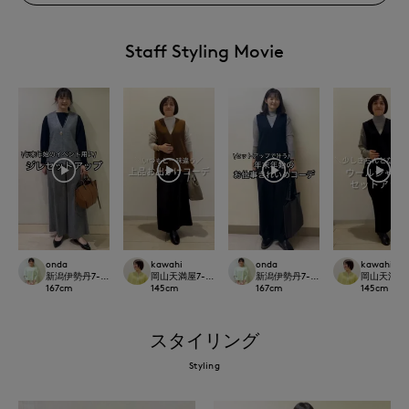
Staff Styling Movie
onda
kawahi
onda
kawahi
新潟伊勢丹7-IDconcept.
岡山天満屋7-IDconcept.
新潟伊勢丹7-IDconcept.
岡山天満屋7-I
167
cm
145
cm
167
cm
145
cm
スタイリング
Styling