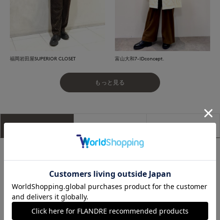
福岡岩田屋SUPERIOR CLOSET
富山大和7-IDconcept.
もっと見る
アイテム説明
サイズ詳細
購入レビュー
■デザイン
深めのVネックがすっきりとした印象のベスト。タートルニッ
トやシャツなどさまざまなインナーとのレイヤードを楽しめま
す。サイドのボタン開きが程よいアクセントになり、程良いサ
イズ感で身体のラインを拾いにくいのも魅力。同素材のボトム
と合わせればセットアップとしても着用でき、コーディネート