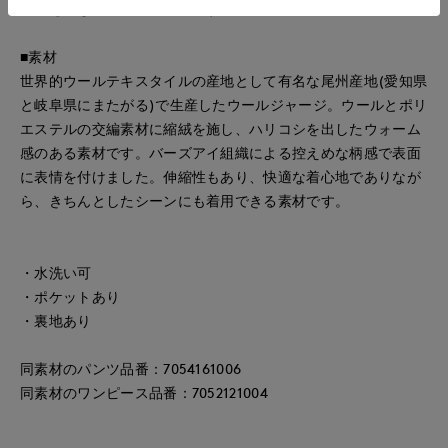
全体を引き締めるアイテムです。
■素材
世界的ウールテキスタイルの産地として有名な尾州産地(愛知県
と岐阜県にまたがる)で生産したウールジャージ。ウールとポリ
エステルの交編素材に縮絨を施し、ハリコシを出したウォーム
感のある素材です。バーズアイ組織による控えめな柄感で表面
に表情を付けました。伸縮性もあり、快適な着心地でありなが
ら、きちんとしたシーンにも着用できる素材です。
・水洗い可
・ポケットあり
・裏地あり
同素材のパンツ品番：7054161006
同素材のワンピース品番：7052121004