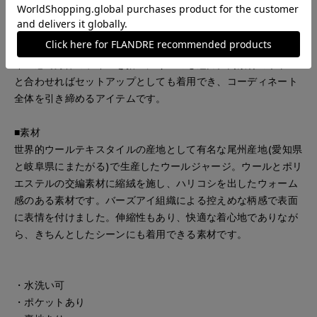
深めのVネックがすっきりとした印象のベスト。タートルニッ
トやシャツなどさまざまなインナーとのレイヤードを楽しめま
す。サイドのボタン開きが程よいアクセントになり、程良いサ
イズ感で身体のラインを拾いにくいのも魅力。同素材のボトム
と合わせればセットアップとしても着用でき、コーディネート
全体を引き締めるアイテムです。
■素材
世界的ウールテキスタイルの産地として有名な尾州産地(愛知県
と岐阜県にまたがる)で生産したウールジャージ。ウールとポリ
エステルの交編素材に縮絨を施し、ハリコシを出したウォーム
感のある素材です。バーズアイ組織による控えめな柄感で表面
に表情を付けました。伸縮性もあり、快適な着心地でありなが
ら、きちんとしたシーンにも着用できる素材です。
・水洗い可
・ポケットあり