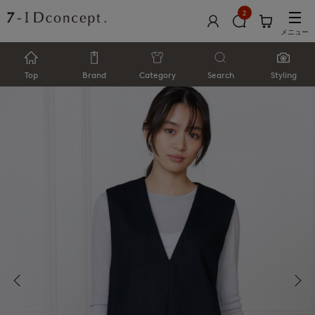
2
メニュー
Top
Brand
Category
Search
Styling