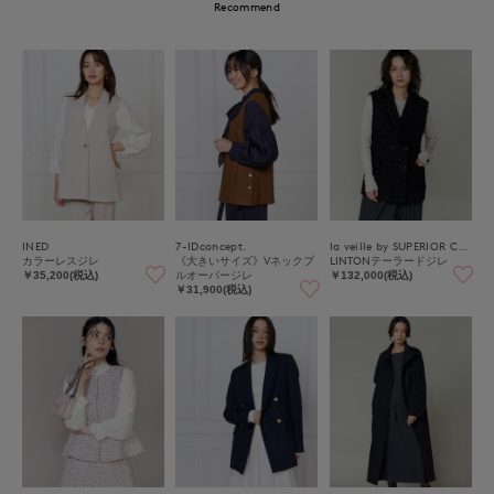
Recommend
INED
7-IDconcept.
la veille by SUPERIOR CLOSET
カラーレスジレ
《大きいサイズ》Vネックプ
LINTONテーラードジレ
ルオーバージレ
￥35,200(税込)
￥132,000(税込)
￥31,900(税込)