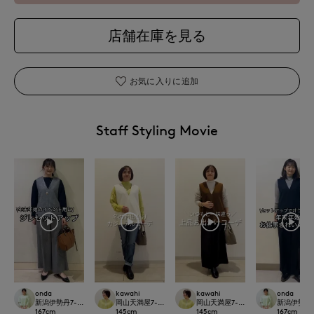
店舗在庫を見る
お気に入りに追加
Staff Styling Movie
onda
kawahi
kawahi
onda
新潟伊勢丹7-IDconcept.
岡山天満屋7-IDconcept.
岡山天満屋7-IDconcept.
新潟伊勢丹7-I
167
cm
145
cm
145
cm
167
cm