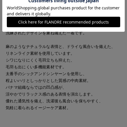
肘まで隠れる袖丈で上品な印象に仕上げました。
袖口を折り返して抜け感のある着こなしも楽しめ、
大きめのボタンがさりげないアクセントを添えます。
長く愛用いただける品質と、
洗練されたデザインを兼ね備えた一着です。
麻のようなナチュラルな表情と、ドライな風合いを備えた、
リネンライク素材を使用しています。
シワになりにくく毛羽立ちも抑えた、
毛羽も出にくい多機能素材です。
太番手のシックアンドシンヤーンを使用し、
程よいハリとしっかりとした質感の中肉素材。
パナマ組織ならではの凹凸感が、
涼やかでリラックス感のある表情を演出します。
優れた通気性を備え、洗濯後も風合いを保ちやすく、
気軽に着られるイージーケア素材。