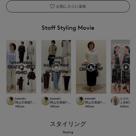
お気に入りに追加
Staff Styling Movie
kawahi
kawahi
kawahi
とがわ
岡山天満屋7-IDconcept.
岡山天満屋7-IDconcept.
岡山天満屋7-IDconcept.
上本町近鉄SU
145
cm
145
cm
145
cm
163
cm
スタイリング
Styling