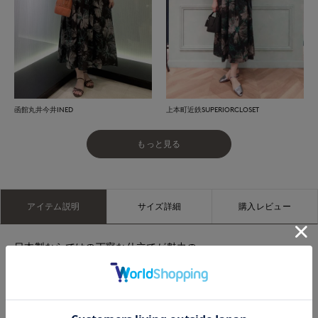
函館丸井今井INED
上本町近鉄SUPERIORCLOSET
もっと見る
アイテム説明
サイズ詳細
購入レビュー
日本製ならではの丁寧な仕立てが魅力の、
さらりとした肌触りで清涼感あふれるカーディガン。
通気性に優れた軽やかな素材を使用し、
暑い季節にも快適な着心地を叶えます。
バランスよく着こなせる着丈と、