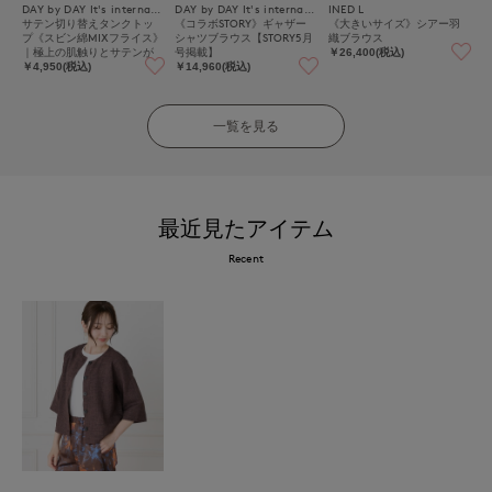
DAY by DAY It's international
DAY by DAY It's international
INED L
サテン切り替えタンクトッ
《コラボSTORY》ギャザー
《大きいサイズ》シアー羽
プ《スビン綿MIXフライス》
シャツブラウス【STORY5月
織ブラウス
｜極上の肌触りとサテンが
号掲載】
￥26,400(税込)
映える上品インナー
￥4,950(税込)
￥14,960(税込)
一覧を見る
最近見たアイテム
Recent