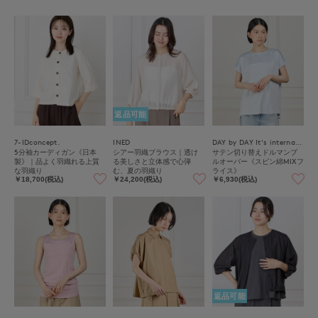
返品可能
7-IDconcept.
INED
DAY by DAY It's international
5分袖カーディガン《日本
シアー羽織ブラウス｜透け
サテン切り替えドルマンプ
製》｜品よく羽織れる上質
る美しさと立体感で心弾
ルオーバー《スビン綿MIXフ
な羽織り
む、夏の羽織り
ライス》
￥18,700(税込)
￥24,200(税込)
￥6,930(税込)
返品可能