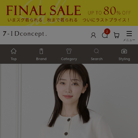
2
メニュー
Top
Brand
Category
Search
Styling