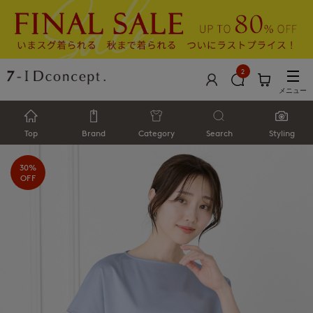
2
メニュー
Top
Brand
Category
Search
Styling
30%
OFF