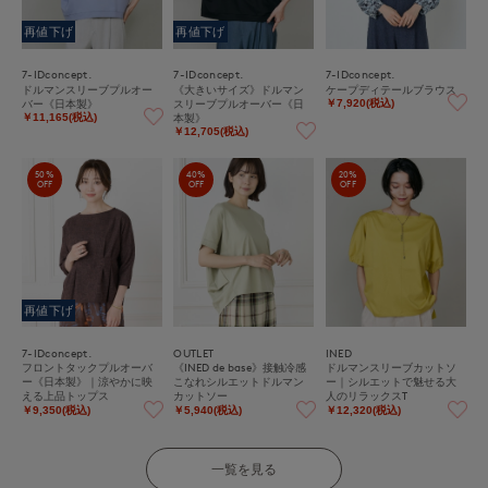
再値下げ
再値下げ
7-IDconcept.
7-IDconcept.
7-IDconcept.
ドルマンスリーブプルオー
《大きいサイズ》ドルマン
ケープディテールブラウス
バー《日本製》
スリーブプルオーバー《日
￥7,920(税込)
本製》
￥11,165(税込)
￥12,705(税込)
50%
40%
20%
OFF
OFF
OFF
再値下げ
7-IDconcept.
OUTLET
INED
フロントタックプルオーバ
《INED de base》接触冷感
ドルマンスリーブカットソ
ー《日本製》｜涼やかに映
こなれシルエットドルマン
ー｜シルエットで魅せる大
える上品トップス
カットソー
人のリラックスT
￥9,350(税込)
￥5,940(税込)
￥12,320(税込)
一覧を見る