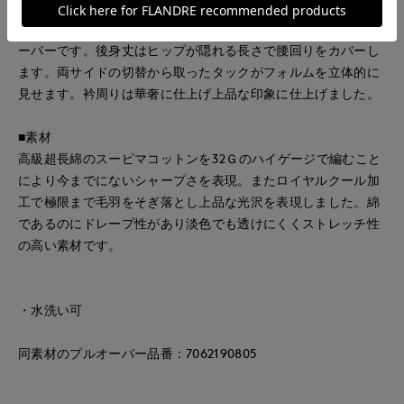
■デザイン
着丈に前後差をつけたバックロングのフレンチスリーブプルオ
ーバーです。後身丈はヒップが隠れる長さで腰回りをカバーし
ます。両サイドの切替から取ったタックがフォルムを立体的に
見せます。衿周りは華奢に仕上げ上品な印象に仕上げました。
■素材
高級超長綿のスーピマコットンを32Ｇのハイゲージで編むこと
により今までにないシャープさを表現。またロイヤルクール加
工で極限まで毛羽をそぎ落とし上品な光沢を表現しました。綿
であるのにドレープ性があり淡色でも透けにくくストレッチ性
の高い素材です。
・水洗い可
同素材のプルオーバー品番：7062190805