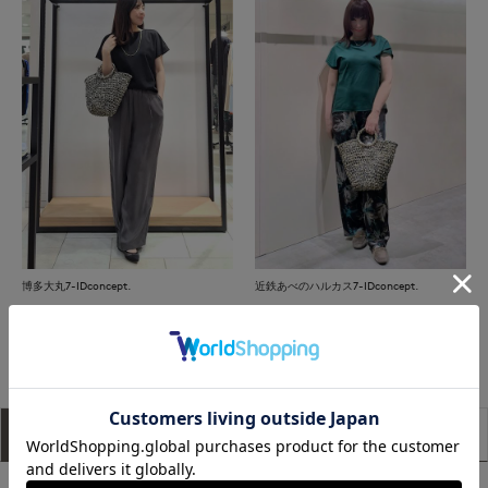
博多大丸7-IDconcept.
近鉄あべのハルカス7-IDconcept.
もっと見る
アイテム説明
サイズ詳細
購入レビュー