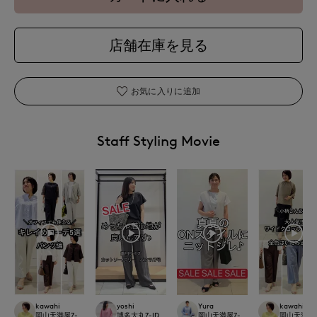
店舗在庫を見る
お気に入りに追加
Staff Styling Movie
kawahi
yoshi
Yura
kawahi
岡山天満屋7-IDconcept.
博多大丸7-IDconcept.
岡山天満屋7-IDconcept.
岡山天満屋7-I