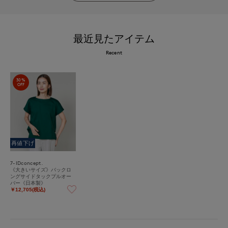
最近見たアイテム
Recent
30%
OFF
再値下げ
7-IDconcept.
《大きいサイズ》バックロ
ングサイドタックプルオー
バー《日本製》
￥12,705(税込)