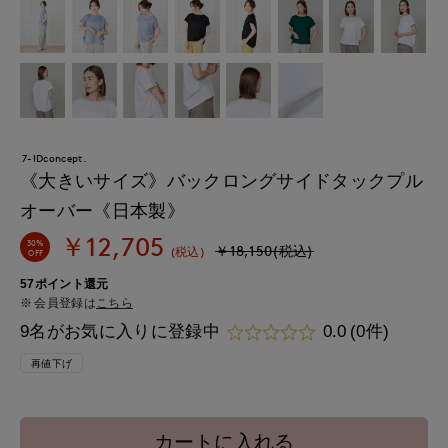
7-IDconcept.
《大きいサイズ》バックロングサイドタックプル
オーバー《日本製》
￥12,705
30%
￥18,150(税込)
(税込)
OFF
57ポイント還元
会員登録は
こちら
9名がお気に入りに登録中
0.0
(0件)
再値下げ
カートに入れる