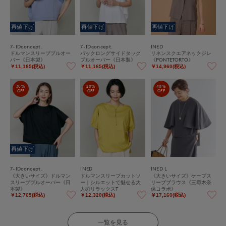
再値下げ
再値下げ
再値下げ
7-IDconcept.
7-IDconcept.
INED
ドルマンスリーブプルオー
バックロングサイドタック
リネンスクエアネックジレ
バー《日本製》
プルオーバー《日本製》
《PONTETORTO》
￥11,165(税込)
￥11,165(税込)
￥14,960(税込)
30%
20%
40%
OFF
OFF
OFF
再値下げ
7-IDconcept.
INED
INED L
《大きいサイズ》ドルマン
ドルマンスリーブカットソ
《大きいサイズ》ケープス
スリーブプルオーバー《日
ー｜シルエットで魅せる大
リーブブラウス《三尋木奈
本製》
人のリラックスT
保コラボ》
￥12,705(税込)
￥12,320(税込)
￥17,160(税込)
一覧を見る