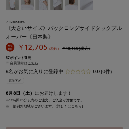
7-IDconcept.
《大きいサイズ》バックロングサイドタックプル
オーバー《日本製》
￥12,705
30%
￥18,150(税込)
(税込)
OFF
57ポイント還元
会員登録は
こちら
9名がお気に入りに登録中
0.0
(0件)
再値下げ
8月8日（土）
にお届けします！
※12時間
20分
以内
のご注文、ご入金が対象です。
※一部例外地域がございます。(詳しくは
こちら
)