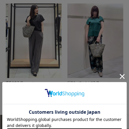
博多大丸7-IDconcept.
近鉄あべのハルカス7-IDconcept.
もっと見る
アイテム説明
サイズ詳細
購入レビュー