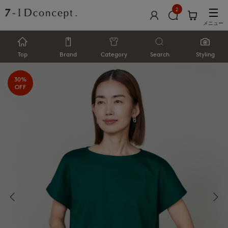
2
メニュー
Top
Brand
Category
Search
Styling
30%
OFF