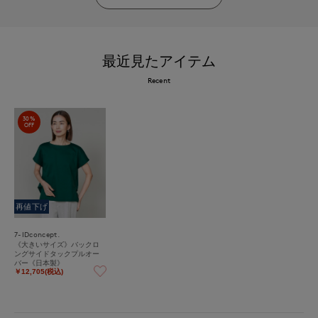
最近見たアイテム
Recent
30%
OFF
再値下げ
7-IDconcept.
《大きいサイズ》バックロ
ングサイドタックプルオー
バー《日本製》
￥12,705(税込)