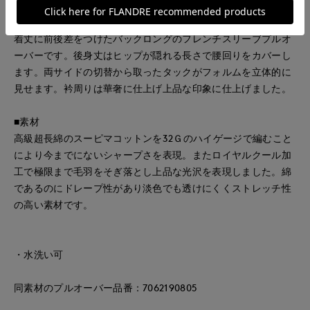
■デザイン
着丈に前後差をつけたバックロングのフレンチスリーブプルオ
ーバーです。後身丈はヒップが隠れる長さで腰回りをカバーし
ます。両サイドの切替から取ったタックがフォルムを立体的に
見せます。衿周りは華奢に仕上げ上品な印象に仕上げました。
■素材
高級超長綿のスーピマコットンを32Ｇのハイゲージで編むこと
により今までにないシャープさを表現。またロイヤルクール加
工で極限まで毛羽をそぎ落とし上品な光沢を表現しました。綿
であるのにドレープ性があり淡色でも透けにくくストレッチ性
の高い素材です。
・水洗い可
同素材のプルオーバー品番：7062190805