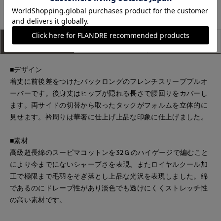
アイテム説明
サイズ詳細
購入レビュー
■デザイン
着丈に前後差をつけたバックロングのフレンチスリーブプルオ
ーバーです。後身丈はヒップが隠れる長さで腰回りをカバーし
ます。両サイドの切替から取ったタックがフォルムを立体的に
見せます。衿周りは華奢に仕上げ上品な印象に仕上げました。
■素材
高級超長綿のスーピマコットンを32Ｇのハイゲージで編むこと
により今までにないシャープさを表現。またロイヤルクール加
工で極限まで毛羽をそぎ落とし上品な光沢を表現しました。綿
であるのにドレープ性があり淡色でも透けにくくストレッチ性
の高い素材です。