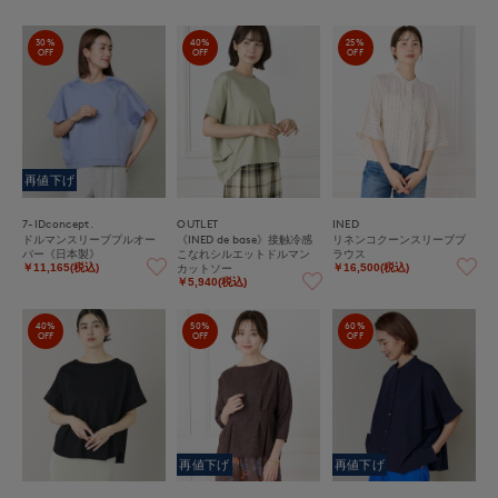
30%
40%
25%
OFF
OFF
OFF
再値下げ
7-IDconcept.
OUTLET
INED
ドルマンスリーブプルオー
《INED de base》接触冷感
リネンコクーンスリーブブ
バー《日本製》
こなれシルエットドルマン
ラウス
カットソー
￥11,165(税込)
￥16,500(税込)
￥5,940(税込)
40%
50%
60%
OFF
OFF
OFF
再値下げ
再値下げ