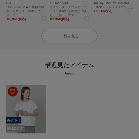
OUTLET
7-IDconcept.
DAY by DAY It's international
《INED de base》接触冷感
フロントタックプルオーバ
ドルマンシャツブラウス
ボートネックドルマンプル
ー《日本製》｜涼やかに映
￥5,940(税込)
オーバー
える上品トップス
￥5,940(税込)
￥9,350(税込)
一覧を見る
最近見たアイテム
Recent
30%
OFF
再値下げ
SOLDOUT