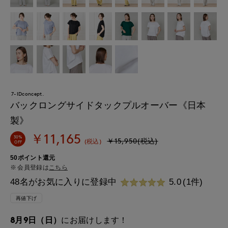
7-IDconcept.
バックロングサイドタックプルオーバー《日本
製》
￥11,165
30%
￥15,950(税込)
(税込)
OFF
50ポイント還元
会員登録は
こちら
48名がお気に入りに登録中
5.0
(1件)
再値下げ
8月9日（日）
にお届けします！