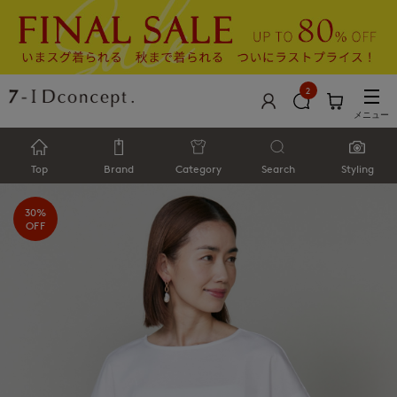
2
メニュー
Top
Brand
Category
Search
Styling
30%
OFF