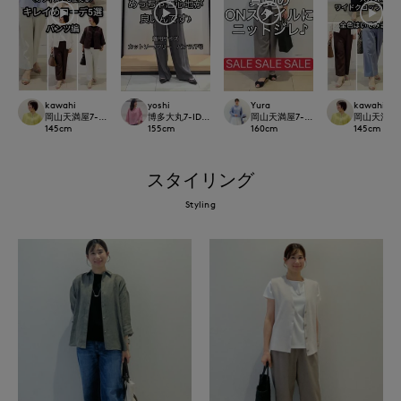
kawahi
yoshi
Yura
kawahi
岡山天満屋7-IDconcept.
博多大丸7-IDconcept.
岡山天満屋7-IDconcept.
岡山天満屋7-I
145
cm
155
cm
160
cm
145
cm
スタイリング
Styling