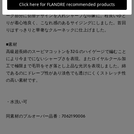
■デザイン
二の腕が隠れる丈のドルマンスリーブのプルオーバーです。ヨ
ーク部分に切替デザインを入れシャープな印象に。程良いゆと
りが着心地良く、こなれ感のあるサイジングにしました。首回
りはすっきりと華奢なクルーネックに仕上げました。
■素材
高級超長綿のスーピマコットンを32Ｇのハイゲージで編むこと
により今までにないシャープさを表現。またロイヤルクール加
工で極限まで毛羽をそぎ落とし上品な光沢を表現しました。綿
であるのにドレープ性があり淡色でも透けにくくストレッチ性
の高い素材です。
・水洗い可
同素材のプルオーバー品番：7062190006