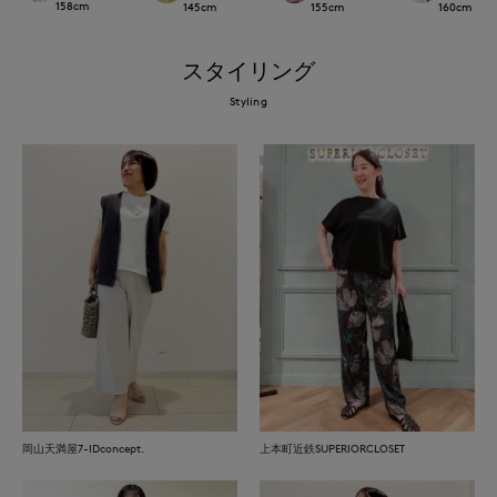
158
cm
145
cm
155
cm
160
cm
スタイリング
Styling
岡山天満屋7-IDconcept.
上本町近鉄SUPERIORCLOSET