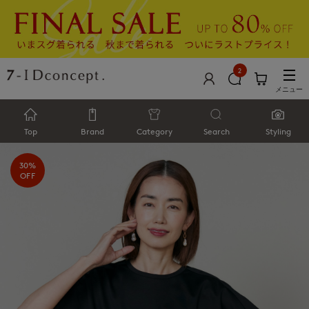
2
メニュー
Top
Brand
Category
Search
Styling
30%
OFF