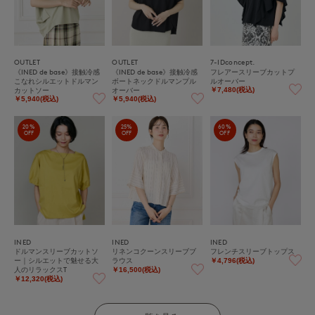
OUTLET
OUTLET
7-IDconcept.
《INED de base》接触冷感
《INED de base》接触冷感
フレアースリーブカットプ
こなれシルエットドルマン
ボートネックドルマンプル
ルオーバー
カットソー
オーバー
￥7,480(税込)
￥5,940(税込)
￥5,940(税込)
20%
25%
60%
OFF
OFF
OFF
INED
INED
INED
ドルマンスリーブカットソ
リネンコクーンスリーブブ
フレンチスリーブトップス
ー｜シルエットで魅せる大
ラウス
￥4,796(税込)
人のリラックスT
￥16,500(税込)
￥12,320(税込)