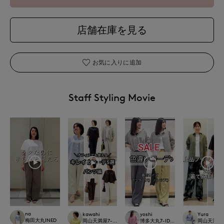
店舗在庫を見る
お気に入りに追加
Staff Styling Movie
na
kawahi
yoshi
Yura
梅田大丸INED
岡山天満屋7-IDconcept.
博多大丸7-IDconcept.
岡山天満屋7-I