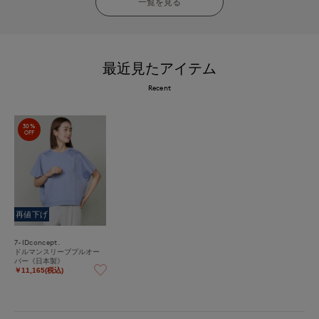
一覧を見る
最近見たアイテム
Recent
30%
OFF
再値下げ
7-IDconcept.
ドルマンスリーブプルオー
バー《日本製》
￥11,165(税込)