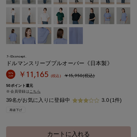
7-IDconcept.
ドルマンスリーブプルオーバー《日本製》
￥11,165
30%
￥15,950(税込)
(税込)
OFF
50ポイント還元
会員登録は
こちら
39名がお気に入りに登録中
3.0
(1件)
再値下げ
カートに入れる