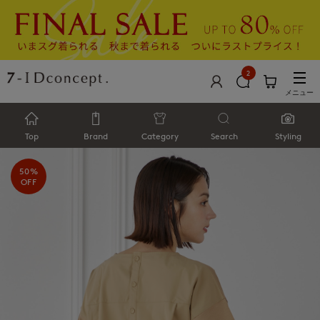
2
メニュー
Top
Brand
Category
Search
Styling
50%
OFF