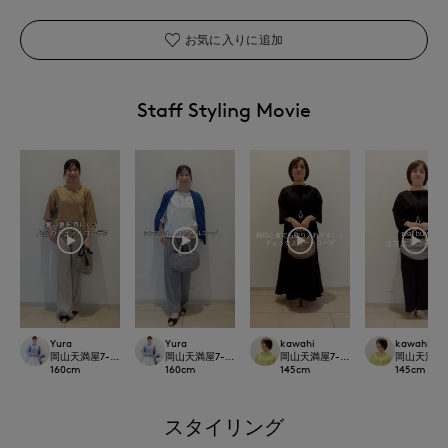
お気に入りに追加
Staff Styling Movie
Yura
Yura
kawahi
kawahi
岡山天満屋7-IDconcept.
岡山天満屋7-IDconcept.
岡山天満屋7-IDconcept.
岡山天満屋7-I
160
cm
160
cm
145
cm
145
cm
スタイリング