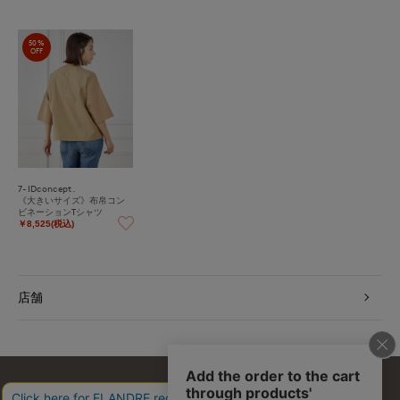
50%
OFF
7-IDconcept.
《大きいサイズ》布帛コン
ビネーションTシャツ
￥8,525(税込)
店舗