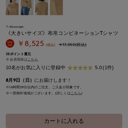
7-IDconcept.
《大きいサイズ》布帛コンビネーションTシャツ
￥8,525
50%
￥17,050(税込)
(税込)
OFF
38ポイント還元
会員登録は
こちら
10名がお気に入りに登録中
5.0
(1件)
8月9日（日）
にお届けします！
※16時間
29分
以内
のご注文、ご入金が対象です。
※一部例外地域がございます。(詳しくは
こちら
)
カートに入れる