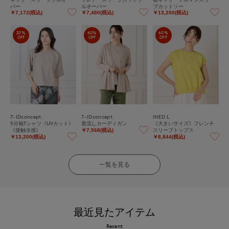
バー
ルオーバー
ブカットソー
￥7,172(税込)
￥7,480(税込)
￥13,200(税込)
20%
60%
60%
OFF
OFF
OFF
7-IDconcept.
7-IDconcept.
INED L
5分袖Tシャツ《UVカット》
着流しカーディガン
《大きいサイズ》フレンチ
《接触冷感》
スリーブトップス
￥7,568(税込)
￥13,200(税込)
￥8,844(税込)
一覧を見る
最近見たアイテム
Recent