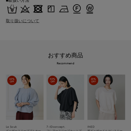
■取扱い方法
取り扱いについて
おすすめ商品
Recommend
60%
50%
20%
OFF
OFF
OFF
Le Souk
7-IDconcept.
INED
ギャザースリーブプルオー
フレアースリーブカットプ
裾ギャザードルマンスリー