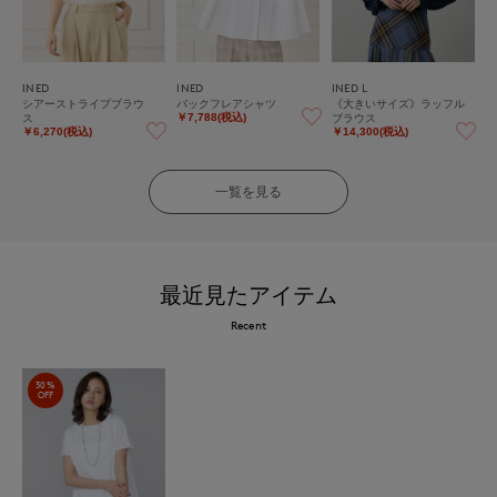
INED
INED
INED L
シアーストライプブラウ
バックフレアシャツ
《大きいサイズ》ラッフル
ス
ブラウス
￥7,788(税込)
￥6,270(税込)
￥14,300(税込)
一覧を見る
最近見たアイテム
Recent
30%
OFF