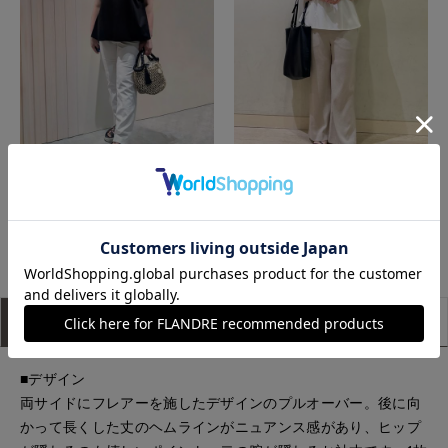
近鉄あべのハルカス7-IDconcept.
新潟伊勢丹7-IDconcept.
もっと見る
アイテム説明
サイズ詳細
購入レビュー
■デザイン
両サイドにフレアーを施したデザインのプルオーバー。後に向
かって長くした丈のヘムラインがニュアンス感があり、ヒップ