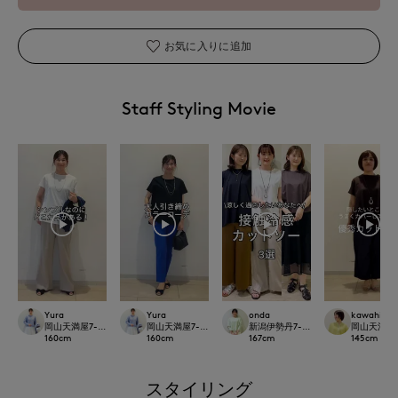
お気に入りに追加
Staff Styling Movie
Yura
Yura
onda
kawahi
岡山天満屋7-IDconcept.
岡山天満屋7-IDconcept.
新潟伊勢丹7-IDconcept.
岡山天満屋7-I
160
cm
160
cm
167
cm
145
cm
スタイリング