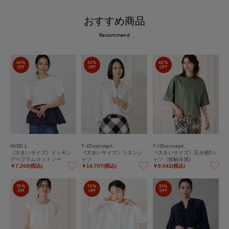
おすすめ商品
Recommend
60%
30%
40%
OFF
OFF
OFF
INED L
7-IDconcept.
7-IDconcept.
《大きいサイズ》ドッキン
《大きいサイズ》リネンシ
《大きいサイズ》五分袖Tシ
グペプラムカットソー
ャツ
ャツ《接触冷感》
￥7,260(税込)
￥14,707(税込)
￥9,042(税込)
70%
70%
50%
OFF
OFF
OFF