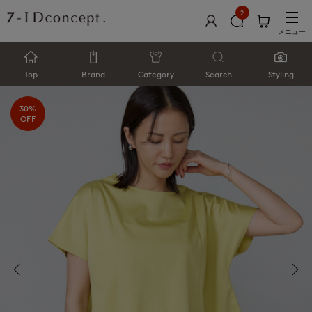
2
メニュー
Top
Brand
Category
Search
Styling
30%
OFF