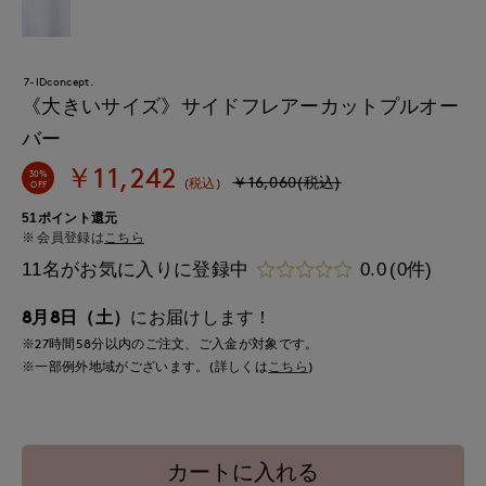
7-IDconcept.
《大きいサイズ》サイドフレアーカットプルオー
バー
￥11,242
30%
￥16,060(税込)
(税込)
OFF
51ポイント還元
会員登録は
こちら
11名がお気に入りに登録中
0.0
(0件)
8月8日（土）
にお届けします！
※27時間
58分
以内
のご注文、ご入金が対象です。
※一部例外地域がございます。(詳しくは
こちら
)
カートに入れる