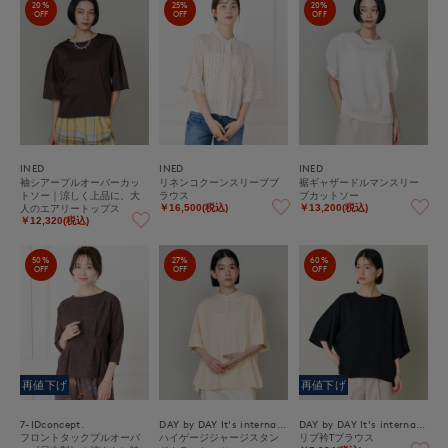
20%
25%
20%
OFF
OFF
OFF
INED
INED
INED
袖シアープルオーバーカッ
リネンコクーンスリーブブ
裾ギャザードルマンスリー
トソー｜涼しく上品に、大
ラウス
ブカットソー
人のエアリートップス
￥16,500(税込)
￥13,200(税込)
￥12,320(税込)
50%
27%
60%
OFF
OFF
OFF
再値下げ
再値下げ
7-IDconcept.
DAY by DAY It's international
DAY by DAY It's international
フロントタックプルオーバ
ハイゲージジャージスタン
リブ衿Tブラウス