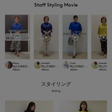
Staff Styling Movie
Mayu
kawahi
Yura
kawahi
福山天満屋店INED/7-IDconcept./Maglie
岡山天満屋7-IDconcept.
岡山天満屋7-IDconcept.
岡山天満屋7-I
158
cm
145
cm
160
cm
145
cm
スタイリング
Styling