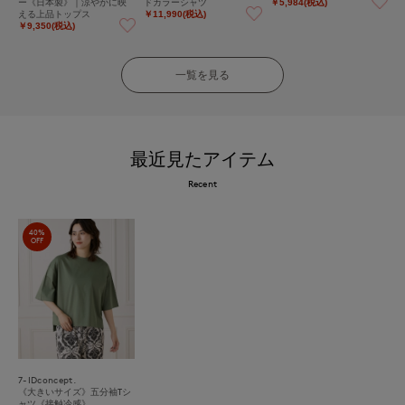
ー《日本製》｜涼やかに映
ドカラーシャツ
￥5,984(税込)
える上品トップス
￥11,990(税込)
￥9,350(税込)
一覧を見る
最近見たアイテム
Recent
40%
OFF
7-IDconcept.
《大きいサイズ》五分袖Tシ
ャツ《接触冷感》