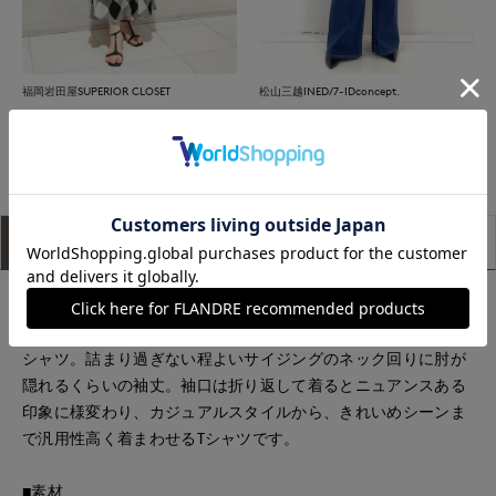
福岡岩田屋SUPERIOR CLOSET
松山三越INED/7-IDconcept.
もっと見る
アイテム説明
サイズ詳細
購入レビュー
■デザイン
ゆとりのある身巾でリラックス感のあるシルエットの五分袖T
シャツ。詰まり過ぎない程よいサイジングのネック回りに肘が
隠れるくらいの袖丈。袖口は折り返して着るとニュアンスある
印象に様変わり、カジュアルスタイルから、きれいめシーンま
で汎用性高く着まわせるTシャツです。
■素材