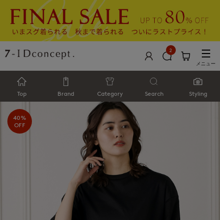
2
メニュー
Top
Brand
Category
Search
Styling
40%
OFF