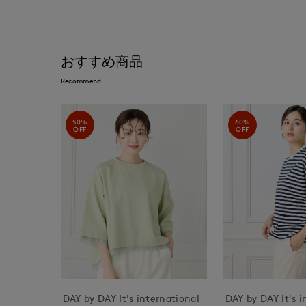
おすすめ商品
Recommend
50%
60%
OFF
OFF
DAY by DAY It's international
DAY by DAY It's i