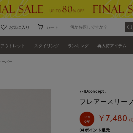
お気に入り
カート
アウトレット
スタイリング
ランキング
再入荷アイテム
オーバー
7-IDconcept.
フレアースリー
￥7,480
50%
(
OFF
34ポイント還元