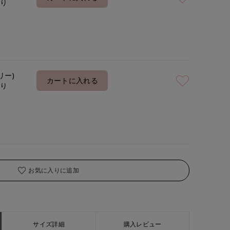
あり
モデ
着用サイズ:00(M)
リー)
カートに入れる
あり
お気に入りに追加
サイズ詳細
購入レビュー