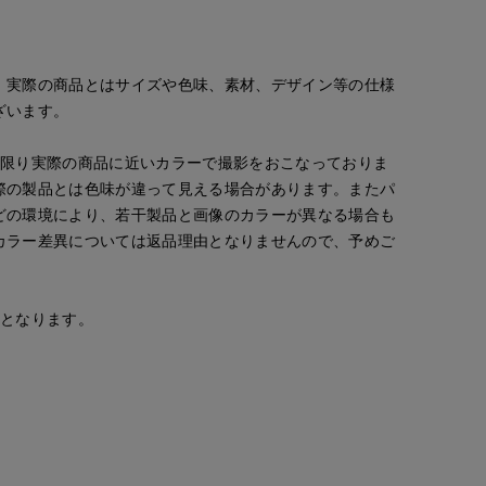
。実際の商品とはサイズや色味、素材、デザイン等の仕様
ざいます。
な限り実際の商品に近いカラーで撮影をおこなっておりま
kawahi
kawahi
Yura
cept.
岡山天満屋7-IDconcept.
岡山天満屋7-IDconcept.
岡山天満屋7-IDconcept.
際の製品とは色味が違って見える場合があります。またパ
145
cm
145
cm
160
cm
どの環境により、若干製品と画像のカラーが異なる場合も
カラー差異については返品理由となりませんので、予めご
安となります。