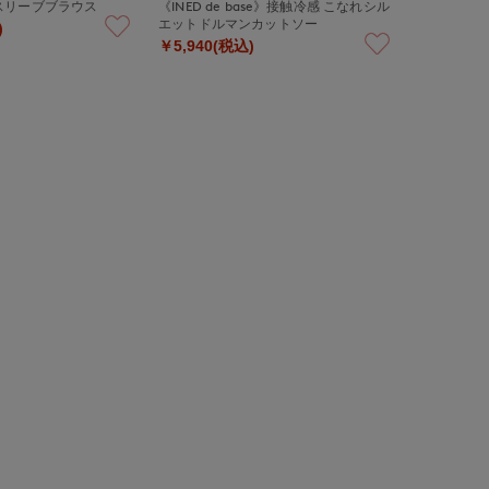
スリーブブラウス
《INED de base》接触冷感 こなれシル
エットドルマンカットソー
)
￥5,940(税込)