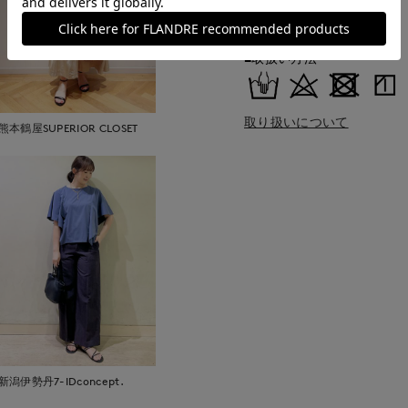
■クオリティ
綿70% ポリエステル30%
■取扱い方法
取り扱いについて
熊本鶴屋SUPERIOR CLOSET
新潟伊勢丹7-IDconcept.