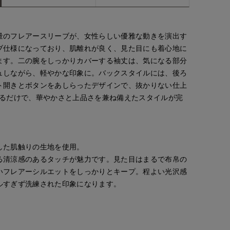
量のフレアースリーブが、女性らしい優雅な動きを演出す
ブ仕様になっており、肌離れが良く、見た目にも着心地に
ます。二の腕をしっかりカバーする袖丈は、気になる部分
ュしながら、軽やかな印象に。バックスタイルには、後ろ
ト開きとボタンをあしらったデザインで、抜かりない仕上
着るだけで、華やかさと上品さを兼ね備えたスタイルが完
した肌触りの生地を使用。
る清涼感のあるタッチが魅力です。見た目はまるで布帛の
いフレアーシルエットをしっかりとキープ。程よい光沢感
ルすぎず洗練された印象になります。