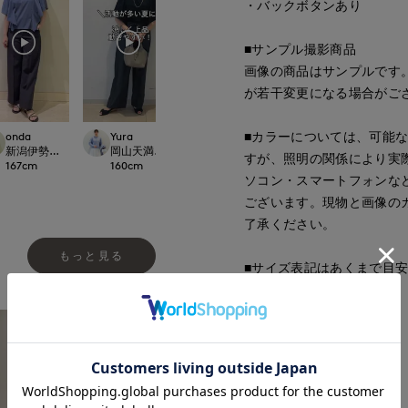
・バックボタンあり
■サンプル撮影商品
画像の商品はサンプルです
が若干変更になる場合がご
■カラーについては、可能
onda
Yura
hamamoto
kawahi
Dconcept./Maglie
新潟伊勢丹7-IDconcept.
岡山天満屋7-IDconcept.
大宮そごうINED
岡山天満屋7-IDcon
すが、照明の関係により実
167
cm
160
cm
156
cm
145
cm
ソコン・スマートフォンな
ございます。現物と画像の
了承ください。
もっと見る
■サイズ表記はあくまで目
■品番
52190022
■原産国
ベトナム製