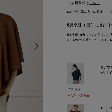
会員登録は
こちら
129名がお気に入りに登録中
8月9日（日）
にお届
※19時間
33分
以内
のご注文、ご
※一部例外地域がございます。(
00(フ
残り1
ブラック
￥7,480 (税込)
00(フ