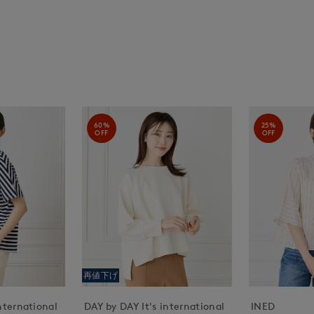
60%
25%
OFF
OFF
再値下げ
nternational
DAY by DAY It's international
INED