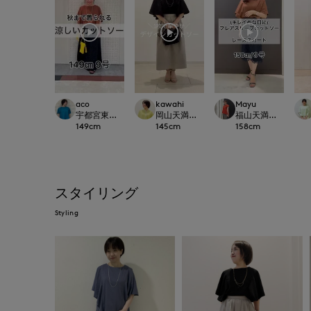
aco
kawahi
Mayu
宇都宮東武7-IDconcept./INED
岡山天満屋7-IDconcept.
福山天満屋店INED/7-I
149
cm
145
cm
158
cm
スタイリング
Styling