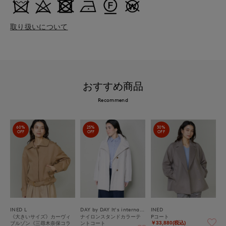
取り扱いについて
おすすめ商品
Recommend
60%
25%
30%
OFF
OFF
OFF
INED L
DAY by DAY It's international
INED
《大きいサイズ》カーヴィ
ナイロンスタンドカラーテ
Pコート
ブルゾン《三尋木奈保コラ
ントコート
￥33,880(税込)