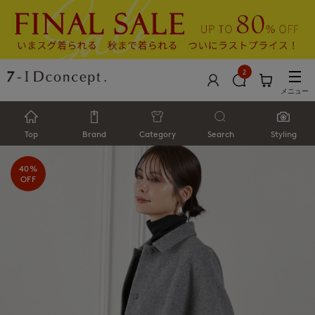
2
メニュー
Top
Brand
Category
Search
Styling
40%
OFF