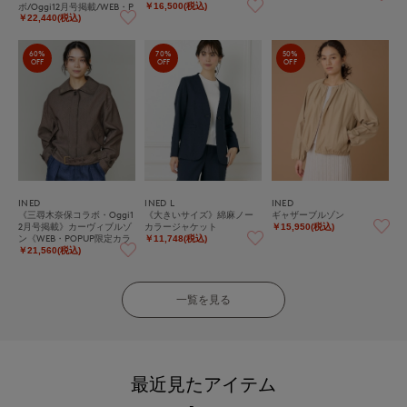
ボ/Oggi12月号掲載/WEB・P
￥16,500(税込)
OPUP限定カラー》
￥22,440(税込)
60%
70%
50%
OFF
OFF
OFF
INED
INED L
INED
《三尋木奈保コラボ・Oggi1
《大きいサイズ》綿麻ノー
ギャザーブルゾン
2月号掲載》カーヴィブルゾ
カラージャケット
￥15,950(税込)
ン《WEB・POPUP限定カラ
￥11,748(税込)
ー》
￥21,560(税込)
一覧を見る
最近見たアイテム