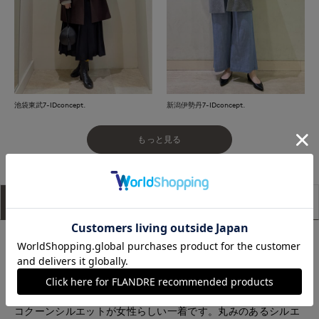
池袋東武7-IDconcept.
新潟伊勢丹7-IDconcept.
もっと見る
アイテム説明
サイズ詳細
購入レビュー
■デザイン
上品で女性らしい印象のステンカラーコート。飽きのこないデ
ザインを上質な素材感で上品に仕上げました。
ボリュームを持たせた肩から袖のデザイン、ややゆったり目の
コクーンシルエットが女性らしい一着です。丸みのあるシルエ