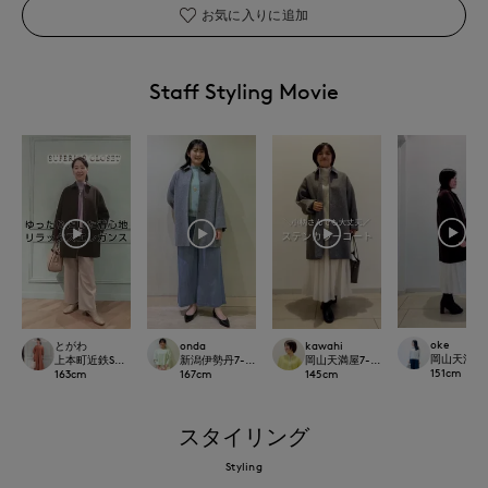
お気に入りに追加
Staff Styling Movie
oke
とがわ
onda
kawahi
岡山天満屋7-I
上本町近鉄SUPERIORCLOSET
新潟伊勢丹7-IDconcept.
岡山天満屋7-IDconcept.
151
cm
163
cm
167
cm
145
cm
スタイリング
Styling