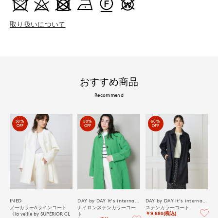
取り扱いについて
おすすめ商品
Recommend
50%
50%
60%
OFF
OFF
OFF
INED
DAY by DAY It's international
DAY by DAY It's international
ノーカラーAラインコート
ナイロンステンカラーコー
ステンカラーコート
《la veille by SUPERIOR CL
ト
￥9,680(税込)