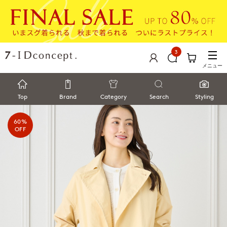
3
メニュー
Top
Brand
Category
Search
Styling
60%
OFF