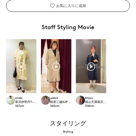
お気に入りに追加
Staff Styling Movie
onda
waka
Mayu
新潟伊勢丹7-IDconcept.
銀座三越SUPERIOR CLOSET GINZA
福山天満屋店INED/7-IDconcept./Mag
167
cm
160
cm
158
cm
スタイリング
Styling