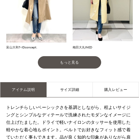
富山大和7-IDconcept.
梅田大丸INED
もっと見る
アイテム説明
サイズ詳細
購入レビュー
トレンチらしいベーシックさを基調としながら、程よいサイジ
ングとシンプルなディテールで洗練されたモダンなイメージに
仕上げたました。ドライで軽いナイロンのタッサーを使用した
軽やかな着心地もポイント。ベルトでお好きなフィット感で着
ていただく事もできます。品が良く知的な印象がありながら肩