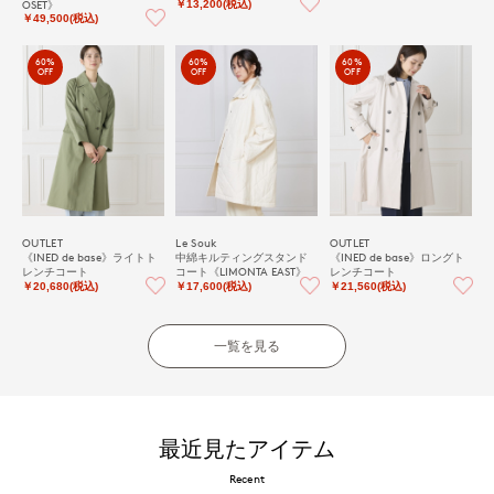
OSET》
￥13,200(税込)
￥49,500(税込)
60%
60%
60%
OFF
OFF
OFF
OUTLET
Le Souk
OUTLET
《INED de base》ライトト
中綿キルティングスタンド
《INED de base》ロングト
レンチコート
コート《LIMONTA EAST》
レンチコート
￥20,680(税込)
￥17,600(税込)
￥21,560(税込)
一覧を見る
最近見たアイテム
Recent