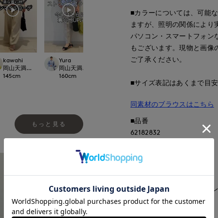
■カラーについては、可能
ますが、照明の関係により
パソコン・スマートフォン
もございます。現物と画像
ご了承ください。
kawahi
Yura
kawahi
onda
ept.
岡山天満屋7-IDconcept.
岡山天満屋7-IDconcept.
岡山天満屋7-IDconcept.
新潟伊勢丹7-IDcon
145
cm
160
cm
145
cm
167
cm
■サイズ表記はあくまで目
同素材のブラウスはこちら
■品番
もっと見る
62182832
■原産国
中国製
■クオリティ
ポリエステル58% 綿19% 
■取扱い方法