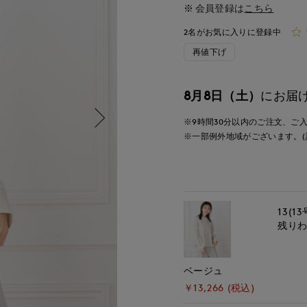
会員登録は
こちら
2名がお気に入りに登録中
再値下げ
8月8日（土）
にお届
※9時間
30分
以内
のご注文、ご
※一部例外地域がございます。(
13(13
残り
ベージュ
￥13,266 (税込)