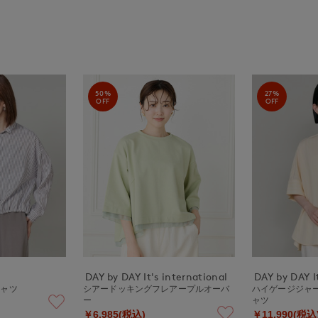
50%
27%
OFF
OFF
DAY by DAY It's international
DAY by DAY It
シャツ
シアードッキングフレアープルオーバ
ハイゲージジャ
ー
ャツ
￥6,985(税込)
￥11,990(税込