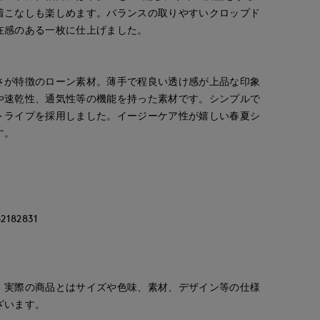
着こなしも楽しめます。バランスの取りやすいクロップド
在感のある一枚に仕上げました。
さが特徴のローン素材。薄手で程良い透け感が上品な印象
や速乾性、通気性等の機能を持った素材です。シンプルで
トライプを採用しました。イージーケア性が嬉しい春夏シ
す。
82831
。実際の商品とはサイズや色味、素材、デザイン等の仕様
ざいます。