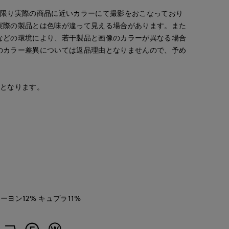
な限り実際の商品に近いカラーにて撮影をおこなっており
実際の製品とは色味が違って見える場合があります。また
などの環境により、若干製品と画像のカラーが異なる場合
のカラー差異については返品理由となりませんので、予め
na
たけだ
na
梅田大丸INED
cept.
富山大和7-IDconcept.
梅田大丸INED
158
cm
163
cm
158
cm
安となります。
レーヨン12% キュプラ11%