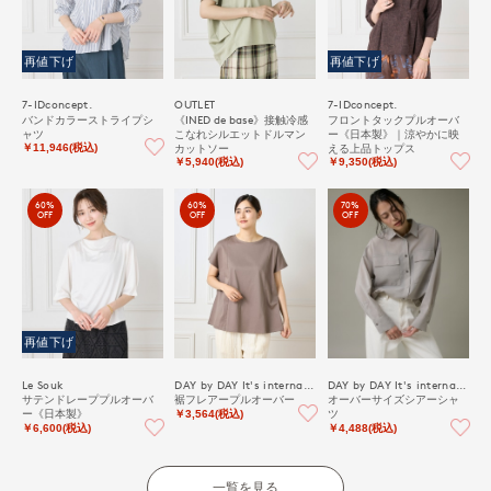
再値下げ
再値下げ
7-IDconcept.
OUTLET
7-IDconcept.
バンドカラーストライプシ
《INED de base》接触冷感
フロントタックプルオーバ
ャツ
こなれシルエットドルマン
ー《日本製》｜涼やかに映
カットソー
える上品トップス
￥11,946(税込)
￥5,940(税込)
￥9,350(税込)
60%
60%
70%
OFF
OFF
OFF
再値下げ
Le Souk
DAY by DAY It's international
DAY by DAY It's international
サテンドレーププルオーバ
裾フレアープルオーバー
オーバーサイズシアーシャ
ー《日本製》
ツ
￥3,564(税込)
￥6,600(税込)
￥4,488(税込)
一覧を見る