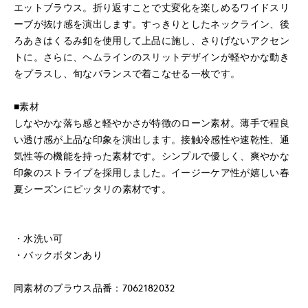
エットブラウス。折り返すことで丈変化を楽しめるワイドスリ
ーブが抜け感を演出します。すっきりとしたネックライン、後
ろあきはくるみ釦を使用して上品に施し、さりげないアクセン
トに。さらに、ヘムラインのスリットデザインが軽やかな動き
をプラスし、旬なバランスで着こなせる一枚です。
■素材
しなやかな落ち感と軽やかさが特徴のローン素材。薄手で程良
い透け感が上品な印象を演出します。接触冷感性や速乾性、通
気性等の機能を持った素材です。シンプルで優しく、爽やかな
印象のストライプを採用しました。イージーケア性が嬉しい春
夏シーズンにピッタリの素材です。
・水洗い可
・バックボタンあり
同素材のブラウス品番：7062182032