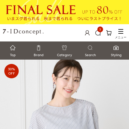
3
メニュー
Top
Brand
Category
Search
Styling
30%
OFF