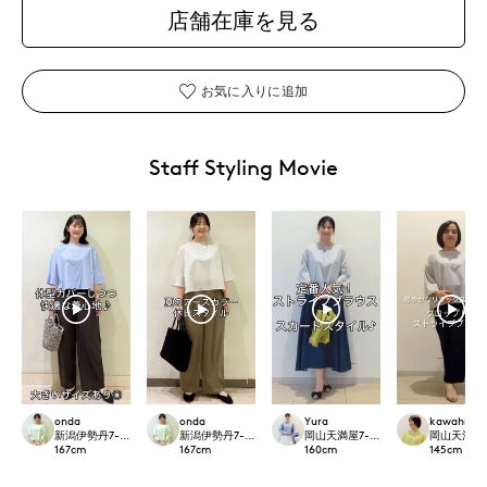
店舗在庫を見る
お気に入りに追加
Staff Styling Movie
onda
onda
Yura
kawahi
新潟伊勢丹7-IDconcept.
新潟伊勢丹7-IDconcept.
岡山天満屋7-IDconcept.
岡山天満屋7-I
167
cm
167
cm
160
cm
145
cm