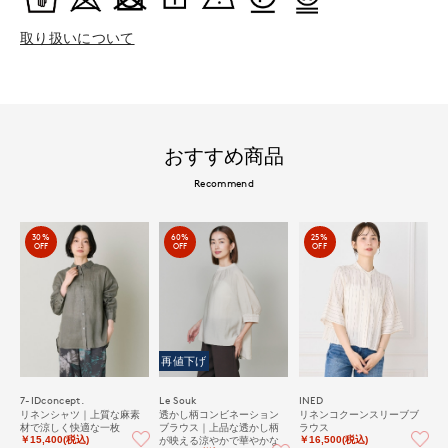
取り扱いについて
おすすめ商品
Recommend
30%
60%
25%
OFF
OFF
OFF
再値下げ
7-IDconcept.
Le Souk
INED
リネンシャツ｜上質な麻素
透かし柄コンビネーション
リネンコクーンスリーブブ
材で涼しく快適な一枚
ブラウス｜上品な透かし柄
ラウス
が映える涼やかで華やかな
￥15,400(税込)
￥16,500(税込)