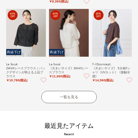
コンビブラウス
￥8,360(税込)
60%
60%
20%
OFF
OFF
OFF
再値下げ
再値下げ
Le Souk
Le Souk
7-IDconcept.
2WAYレースブラウス｜バッ
《大きいサイズ》2WAYレー
《大きいサイズ》 5分袖Tシ
クデザインが映える上品ブ
スブラウス
ャツ《UVカット》《接触冷
ラウス
感》
￥11,660(税込)
￥10,780(税込)
￥14,960(税込)
一覧を見る
最近見たアイテム
Recent