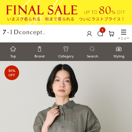
3
メニュー
Top
Brand
Category
Search
Styling
30%
OFF