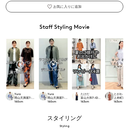
お気に入りに追加
Staff Styling Movie
Yura
Yura
たけだ
とがわ
岡山天満屋7-IDconcept.
岡山天満屋7-IDconcept.
富山大和7-IDconcept.
上本町近鉄SU
160
cm
160
cm
163
cm
163
cm
スタイリング
Styling