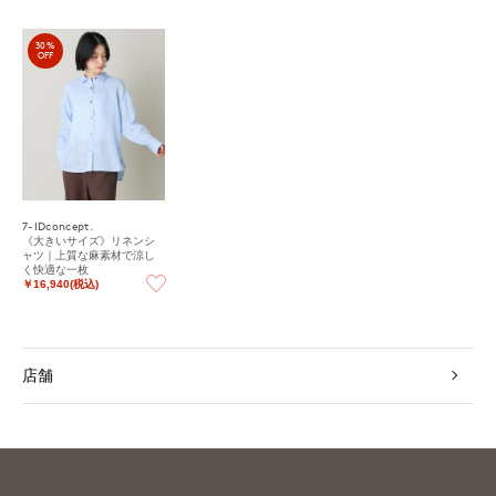
30%
OFF
7-IDconcept.
《大きいサイズ》リネンシ
ャツ｜上質な麻素材で涼し
く快適な一枚
￥16,940(税込)
店舗