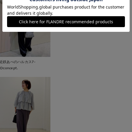
近鉄あべのハルカス7-
IDconcept.