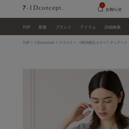
2
お知らせ
TOP
新着
ブランド
アイテム
詳細検索
TOP
7-IDconcept.
ブラウス
《WEB限定カラー》ティアード