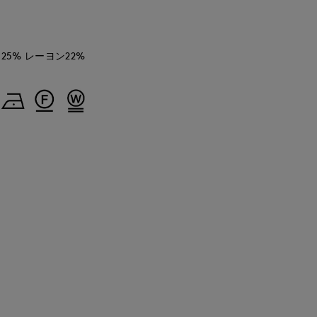
25% レーヨン22%
waka
kawahi
Mayu
cept.
銀座三越SUPERIOR CLOSET GINZA
岡山天満屋7-IDconcept.
福山天満屋店INED/7-IDconcept./Mag
160
cm
145
cm
158
cm