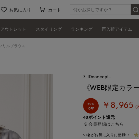
お気に入り
カート
アウトレット
スタイリング
ランキング
再入荷アイテム
フリルブラウス
7-IDconcept.
《WEB限定カラ
￥8,965
50%
(
OFF
40ポイント還元
会員登録は
こちら
51名がお気に入りに登録中