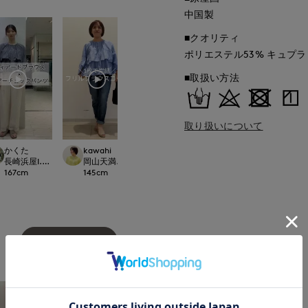
中国製
■クオリティ
ポリエステル53% キュプラ 
■取扱い方法
取り扱いについて
oke
かくた
kawahi
Yura
岡山天満屋7-IDcon
ept.
長崎浜屋I.T.'S. international/7-IDconcept.
岡山天満屋7-IDconcept.
岡山天満屋7-IDconcept.
151
cm
167
cm
145
cm
160
cm
もっと見る