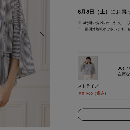
8月8日（土）
にお届
※14時間
52分
以内
のご注文、ご
※一部例外地域がございます。(
00(フ
在庫
ストライプ
￥8,965 (税込)