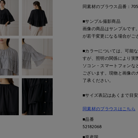
同素材のブラウス品番：70521
■サンプル撮影商品
画像の商品はサンプルです
が若干変更になる場合がご
■カラーについては、可能
すが、照明の関係により実
ソコン・スマートフォンな
ございます。現物と画像の
了承ください。
■サイズ表記はあくまで目
同素材のブラウスはこちら
■品番
52182068
■原産国