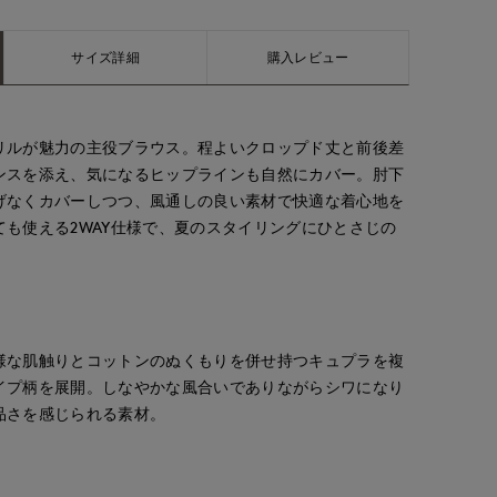
サイズ詳細
購入レビュー
リルが魅力の主役ブラウス。程よいクロップド丈と前後差
ンスを添え、気になるヒップラインも自然にカバー。肘下
げなくカバーしつつ、風通しの良い素材で快適な着心地を
も使える2WAY仕様で、夏のスタイリングにひとさじの
様な肌触りとコットンのぬくもりを併せ持つキュプラを複
イプ柄を展開。しなやかな風合いでありながらシワになり
品さを感じられる素材。