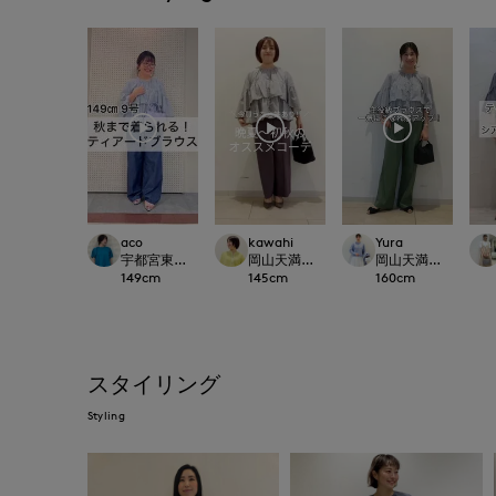
aco
kawahi
Yura
宇都宮東武7-IDconcept./INED
岡山天満屋7-IDconcept.
岡山天満屋7-IDconc
149
cm
145
cm
160
cm
スタイリング
Styling