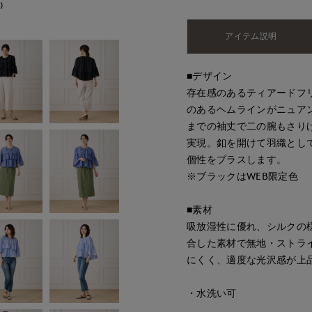
)
アイテム説明
■デザイン
存在感のあるティアードフ
のあるヘムラインがニュア
までの袖丈で二の腕もさり
実現。釦を開けて羽織として
個性をプラスします。
※ブラックはWEB限定色
■素材
吸放湿性に優れ、シルクの
合した素材で無地・ストラ
にくく、適度な光沢感が上
・水洗い可