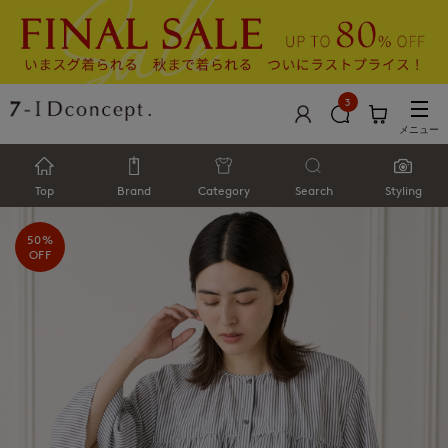
3
メニュー
Top
Brand
Category
Search
Styling
50%
OFF