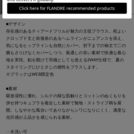
アイテム説明
サイズ詳細
購入レビュー
■デザイン
存在感のあるティアードフリルが魅力の主役ブラウス。程よい
クロップド丈と前後差のあるヘムラインがニュアンスを添え、
気になるヒップラインも自然にカバー。肘下までの袖丈で二の
腕もさりげなくカバーしつつ、風通しの良い素材で快適な着心
地を実現。釦を開けて羽織としても使える2WAY仕様で、夏の
スタイリングにひとさじの個性をプラスします。
※ブラックはWEB限定色
■素材
吸放湿性に優れ、シルクの様な肌触りとコットンのぬくもりを
併せ持つキュプラを複合した素材で無地・ストライプ柄を展
開。しなやかな風合いでありながらシワになりにくく、適度な
光沢感が上品さを感じられる素材。
・水洗い可