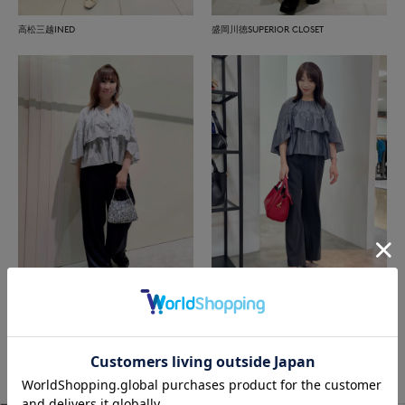
高松三越INED
盛岡川徳SUPERIOR CLOSET
近鉄あべのハルカス7-IDconcept.
富山大和7-IDconcept.
もっと見る