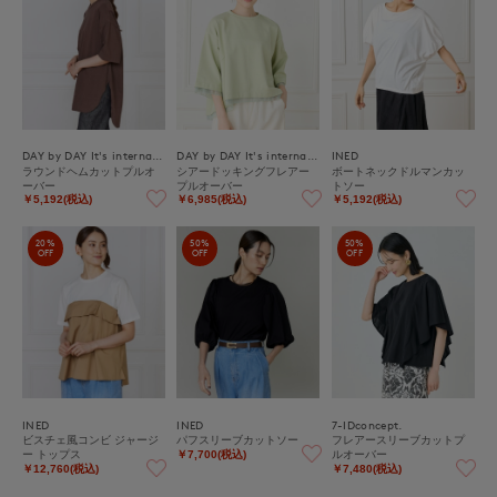
DAY by DAY It's international
DAY by DAY It's international
INED
ラウンドヘムカットプルオ
シアードッキングフレアー
ボートネックドルマンカッ
ーバー
プルオーバー
トソー
￥5,192(税込)
￥6,985(税込)
￥5,192(税込)
20%
50%
50%
OFF
OFF
OFF
INED
INED
7-IDconcept.
ビスチェ風コンビ ジャージ
パフスリーブカットソー
フレアースリーブカットプ
ー トップス
ルオーバー
￥7,700(税込)
￥12,760(税込)
￥7,480(税込)