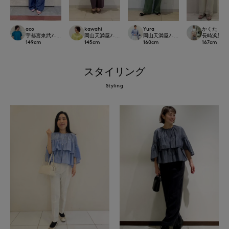
aco
kawahi
Yura
かくた
宇都宮東武7-IDconcept./INED
岡山天満屋7-IDconcept.
岡山天満屋7-IDconcept.
長崎浜屋I.T.'S
149
cm
145
cm
160
cm
167
cm
スタイリング
Styling