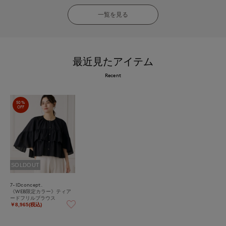
一覧を見る
最近見たアイテム
Recent
50%
OFF
SOLDOUT
7-IDconcept.
《WEB限定カラー》ティア
ードフリルブラウス
￥8,965(税込)