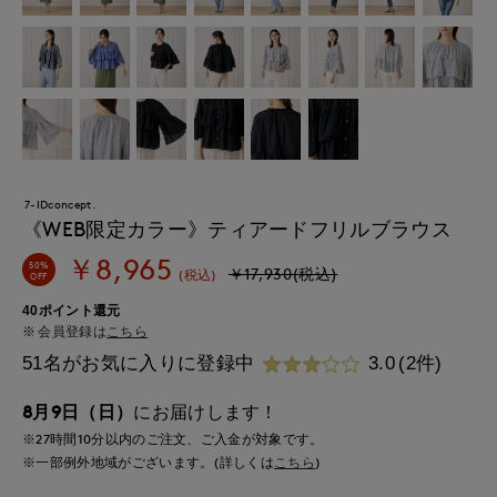
7-IDconcept.
《WEB限定カラー》ティアードフリルブラウス
￥8,965
50%
￥17,930(税込)
(税込)
OFF
40ポイント還元
会員登録は
こちら
51名がお気に入りに登録中
3.0
(2件)
8月9日（日）
にお届けします！
※27時間
10分
以内
のご注文、ご入金が対象です。
※一部例外地域がございます。(詳しくは
こちら
)