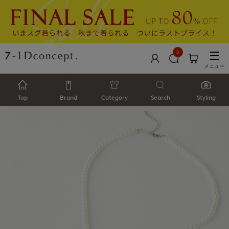
2
メニュー
Top
Brand
Category
Search
Styling