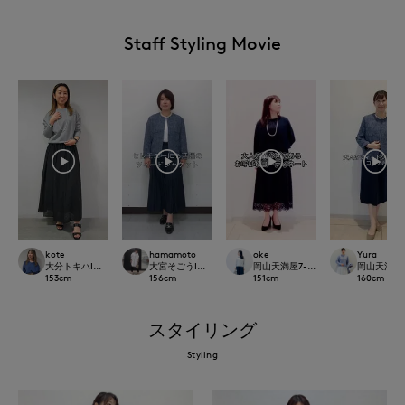
Staff Styling Movie
kote
hamamoto
oke
Yura
大分トキハINED
大宮そごうINED
岡山天満屋7-IDconcept.
岡山天満屋7-I
153
cm
156
cm
151
cm
160
cm
スタイリング
Styling