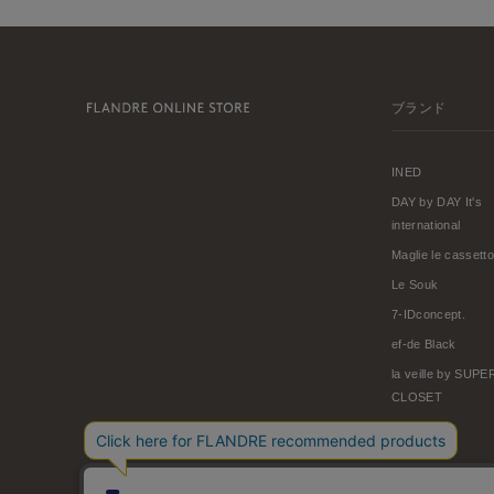
ブランド
INED
DAY by DAY It's
international
Maglie le cassetto
Le Souk
7-IDconcept.
ef-de Black
la veille by SUP
CLOSET