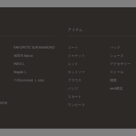
アイテム
FAVORITE SUKINAMONO
コート
バッグ
ADER.bijoux
ジャケット
シューズ
INED L
ニット
アクセサリー
Maglie L
カットソー
ストール
7-IDconcept. L size
ブラウス
雑貨
パンツ
web限定
スカート
ERIOR
ワンピース