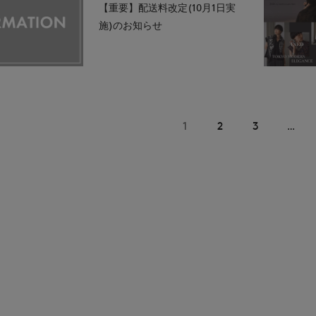
【重要】配送料改定(10月1日実
施)のお知らせ
1
2
3
…