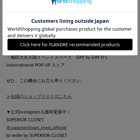
international POP UP ストア
・佐賀玉屋1階イベントスペース I.T.'S. international POP UP
ストア
■11/26(水)～12/2(火)
・盛岡川徳1階店内案内所前特設会場 DAY by DAY It's
international POP UP ストア
・梅田大丸６階イベントスペース DAY by DAY It's
international POP UP ストア
ぜひ、この機会にお立ち寄りください。
≫全国のショップリストはこちら
▼公式Instagramも随時更新中！
SUPERIOR CLOSET
＠superiorcloset_ined_official
la veille by SUPERIOR CLOSET