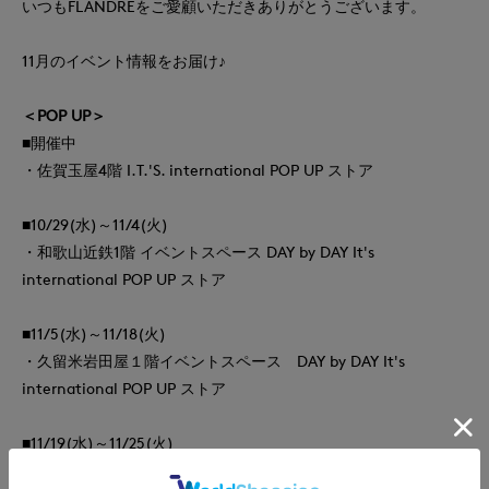
いつもFLANDREをご愛顧いただきありがとうございます。
11月のイベント情報をお届け♪
＜POP UP＞
■開催中
・佐賀玉屋4階 I.T.'S. international POP UP ストア
■10/29(水)～11/4(火)
・和歌山近鉄1階 イベントスペース DAY by DAY It's
international POP UP ストア
■11/5(水)～11/18(火)
・久留米岩田屋１階イベントスペース DAY by DAY It's
international POP UP ストア
■11/19(水)～11/25(火)
・上野松坂屋1階北口イベントスペース DAY by DAY It's