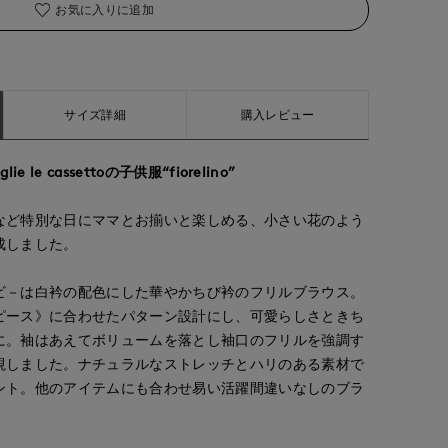
お気に入りに追加
サイズ詳細
購入レビュー
le cassettoの子供服“fiorelino”
など特別な日にママとお揃いと楽しめる、小さい花のよう
成しました。
ビ－は白衿の配色にした華やかちび衿のフリルブラウス。
ピース》に合わせたパターン設計にし、可愛らしさときち
に。袖はあえてボリュームを落とし袖口のフリルを強調す
視しました。ナチュラルなストレッチとハリのある素材で
ント。他のアイテムにも合わせ易い活躍間違いなしのブラ