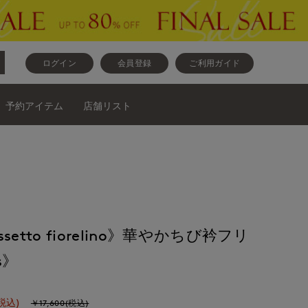
ログイン
会員登録
ご利用ガイド
予約アイテム
店舗リスト
cassetto fiorelino》華やかちび衿フリ
s》
税込)
￥17,600(税込)