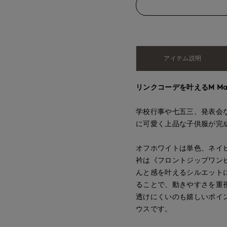
アイテム説明
リンクコーデを叶えるM Maglie 
学校行事や七五三、発表会
に可愛く上品な子供服が完
オフホワイトは単色、ネイ
衿は《フロントジップワン
んと感を叶えるシルエット
ることで、動きやすさを重
透けにくいのも嬉しいポイ
ウスです。