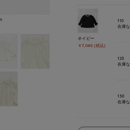
8)
モデル身長:120cm
着
110
在庫
ネイビー
￥7,040 (税込)
120
在庫
130
在庫