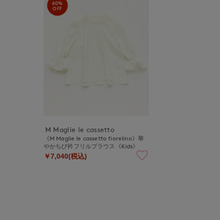
60%
OFF
M Maglie le cassetto
《M Maglie le cassetto fiorelino》華
やかちび衿フリルブラウス《Kids》
￥7,040(税込)