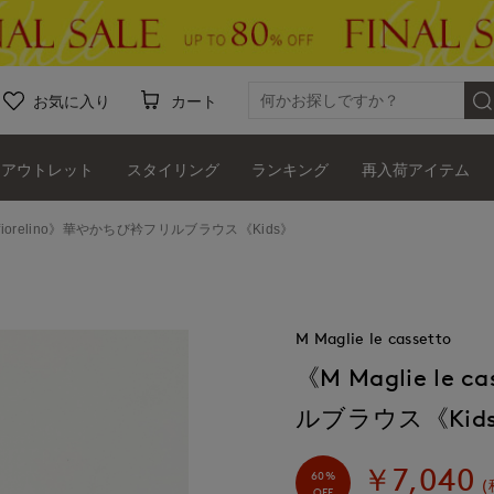
お気に入り
カート
アウトレット
スタイリング
ランキング
再入荷アイテム
etto fiorelino》華やかちび衿フリルブラウス《Kids》
M Maglie le cassetto
《M Maglie le 
ルブラウス《Kid
￥7,040
60%
(
OFF