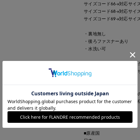
サイズコード66→対応サイズ
サイズコード68→対応サイズ
サイズコード69→対応サイズ
・裏地無し
・後ろファスナーあり
・水洗い可
大人サイズのブラウス品番:514
大人サイズのブラウスはこ
■サンプル撮影商品■
こちらの商品はサンプルで
味、素材、デザイン等の仕
■品番
40182604
■原産国