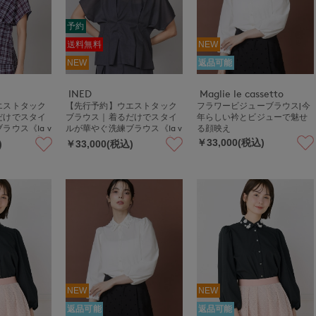
予約
送料無料
NEW
NEW
返品可能
INED
Maglie le cassetto
エストタック
【先行予約】ウエストタック
フラワービジューブラウス|今
だけでスタイ
ブラウス｜着るだけでスタイ
年らしい衿とビジューで魅せ
ラウス《la v
ルが華やぐ洗練ブラウス《la v
る顔映え
IOR CLOSET》
eille by SUPERIOR CLOSET》
￥33,000(税込)
)
￥33,000(税込)
NEW
NEW
返品可能
返品可能