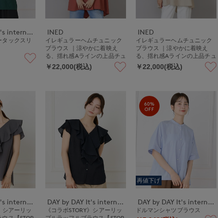
DAY by DAY It's international
INED
INED
ータックスリ
イレギュラーヘムチュニック
イレギュラーヘムチュニック
ブラウス ｜涼やかに着映え
ブラウス ｜涼やかに着映え
る、揺れ感Aラインの上品チュ
る、揺れ感Aラインの上品チュ
ニック
ニック
￥22,000(税込)
￥22,000(税込)
60%
OFF
再値下げ
DAY by DAY It's international
DAY by DAY It's international
DAY by DAY It's international
Y》シアーリッ
《コラボSTORY》シアーリッ
ドルマンシャツブラウス
ウス【STOR
プルラッフルブラウス【STOR