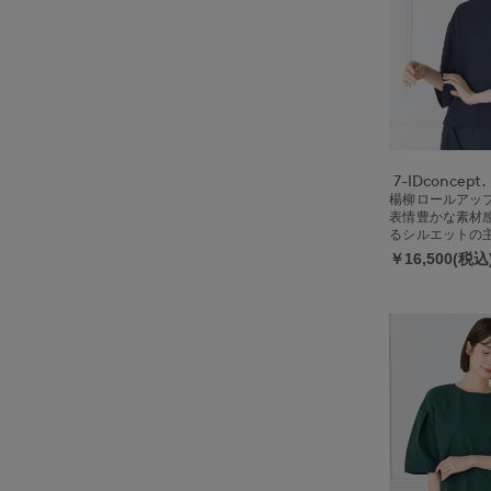
7-IDconcept.
楊柳ロールアップ
表情豊かな素材
るシルエットの
ス
￥16,500(税込