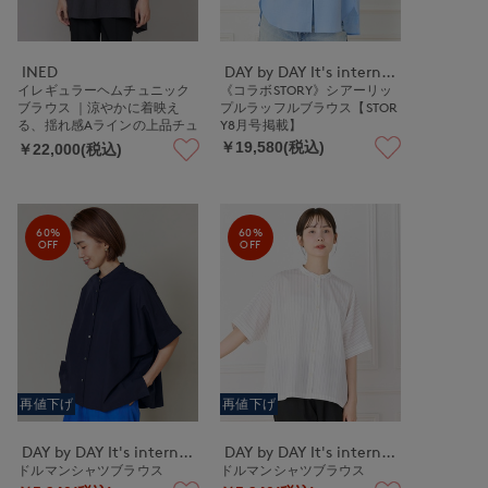
INED
DAY by DAY It's international
イレギュラーヘムチュニック
《コラボSTORY》シアーリッ
ブラウス ｜涼やかに着映え
プルラッフルブラウス【STOR
る、揺れ感Aラインの上品チュ
Y8月号掲載】
ニック
￥19,580(税込)
￥22,000(税込)
60%
60%
OFF
OFF
再値下げ
再値下げ
DAY by DAY It's international
DAY by DAY It's international
ドルマンシャツブラウス
ドルマンシャツブラウス