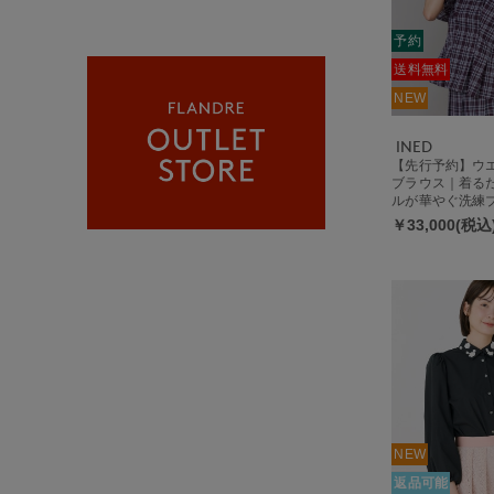
予約
送料無料
NEW
INED
【先行予約】ウ
ブラウス｜着る
ルが華やぐ洗練ブ
eille by SUPER
￥33,000(税込
NEW
返品可能