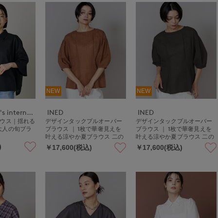
NEW
NEW
DAY by DAY It's international
INED
INED
ラウス｜揺れる
デザインタックプルオーバー
デザインタックプルオーバー
大人の旬ブラ
ブラウス ｜ 1枚で華奢見えを
ブラウス ｜ 1枚で華奢見えを
叶える涼やか夏ブラウス 二の
叶える涼やか夏ブラウス 二の
腕カバー/手洗い可/清涼感/着
腕カバー/手洗い可/清涼感/着
)
￥17,600(税込)
￥17,600(税込)
やせ
やせ