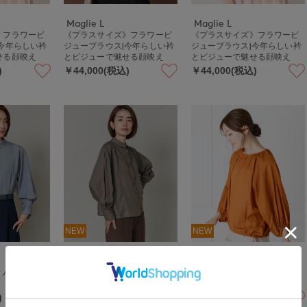
Maglie L
Maglie L
》フラワービ
《プラスサイズ》フラワービ
《プラスサイズ》フラワービ
今年らしい衿
ジューブラウス|今年らしい衿
ジューブラウス|今年らしい衿
せる顔映え
とビジューで魅せる顔映え
とビジューで魅せる顔映え
)
￥44,000(税込)
￥44,000(税込)
NEW
NEW
7-IDconcept.
INED
》パネル切り
《大きいサイズ》パネル切り
ブラウジングギャザーブラウ
替えシャツ
ス
)
￥28,600(税込)
￥24,200(税込)