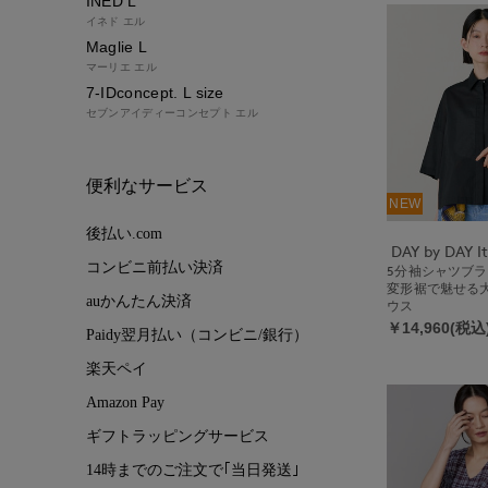
INED L
イネド エル
Maglie L
マーリエ エル
7-IDconcept. L size
セブンアイディーコンセプト エル
便利なサービス
NEW
後払い.com
コンビニ前払い決済
5分袖シャツブ
変形裾で魅せる
auかんたん決済
ウス
￥14,960(税込
Paidy翌月払い（コンビニ/銀行）
楽天ペイ
Amazon Pay
ギフトラッピングサービス
14時までのご注文で｢当日発送｣