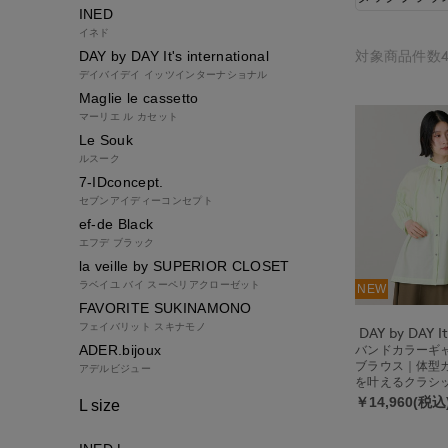
INED
イネド
対象商品件数4
DAY by DAY It's international
デイバイデイ イッツインターナショナル
Maglie le cassetto
マーリエ ル カセット
Le Souk
ルスーク
7-IDconcept.
セブンアイディーコンセプト
ef-de Black
エフデ ブラック
la veille by SUPERIOR CLOSET
ラベイユ バイ スーペリアクローゼット
NEW
FAVORITE SUKINAMONO
フェイバリット スキナモノ
ADER.bijoux
バンドカラーギ
ブラウス｜体型
アデルビジュー
を叶えるクラシ
￥14,960(税込
L size