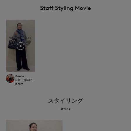
Staff Styling Movie
Maeda
広島三越SUPERIORCLOSET
157
cm
スタイリング
Styling