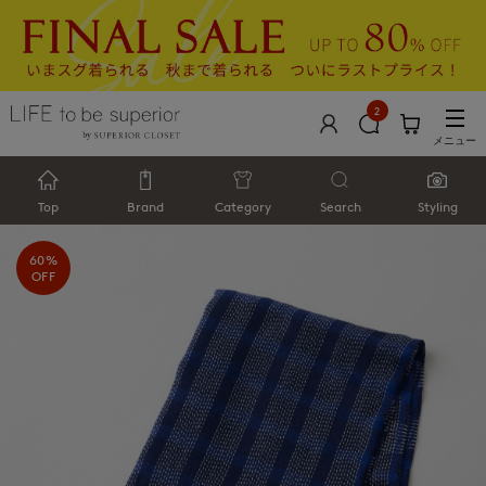
2
メニュー
Top
Brand
Category
Search
Styling
60%
OFF