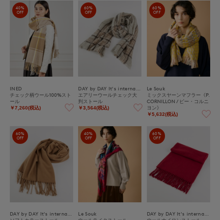
40%
60%
60%
OFF
OFF
OFF
INED
DAY by DAY It's international
Le Souk
チェック柄ウール100%スト
エアリーウールチェック大
ミックスヤーンマフラー《P.
ール
判ストール
CORNILLON / ピー・コルニ
ヨン》
￥7,260(税込)
￥3,564(税込)
￥5,632(税込)
60%
40%
60%
OFF
OFF
OFF
DAY by DAY It's international
Le Souk
DAY by DAY It's international
ソフトカラーストール
ウールライクストール
ウールナイロンストール