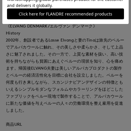
トフリンジがアクセントとなった軽やかな印象のアイテムで
す。
《ELVANG DENMARK/エルヴァン デンマーク》
History
2002年、創設者であるLasse Elvangと妻のTinaは旅先のペルー
でアルパカウールに触れ、その美しさや柔らかさ、そして上品
さに魅了されました。その一方で、上質な素材を扱い、高い技
術を持ちながらも貧困にあえぐペルーの現状を知り、心を痛め
ます。帰国後ELVANG夫妻は美しいアルパカプロダクトの製作
とペルーの経済活性化を目標に会社を設立しました。ペルーを
何度も行き来しながら、スカンジナビアンデザインの特徴とも
いえるシンプルモダンなフォルムやカラーリングをほどこした
ファブリックをペルー現地で製作することで、アルパカウール
に新たな価値を与えペルーの人々の労働環境を整え雇用を促進
しました。
商品URL