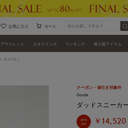
お気に入り
カート
アウトレット
スタイリング
ランキング
再入荷アイテム
D.A.T.E.》
クーポン・値引き対象外
Goods
ダッドスニーカーVEL
￥14,520
60%
OFF