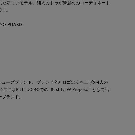
された新しいモデル。細めのトゥが綺麗めのコーディネート
です。
O PHARD
シューズブランド。ブランド名とロゴは立ち上げの4人の
はPitti UOMOでの“Best NEW Proposal”として話
ーブランド。