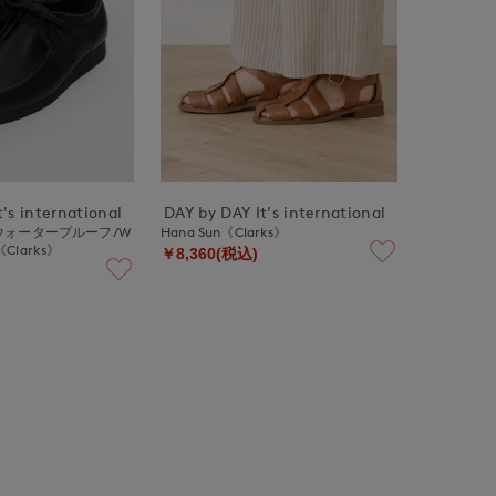
's international
DAY by DAY It's international
ウォータープルーフ/W
Hana Sun《Clarks》
《Clarks》
￥8,360(税込)