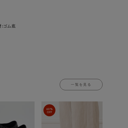
材:ゴム底
一覧を見る
60%
OFF