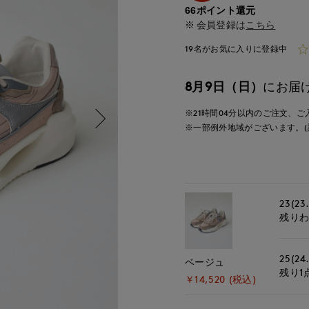
66ポイント還元
会員登録は
こちら
19名がお気に入りに登録中
8月9日（日）
にお届
※21時間
04分
以内
のご注文、ご
※一部例外地域がございます。(
23(23
残り
25(24
ベージュ
残り1
￥14,520 (税込)