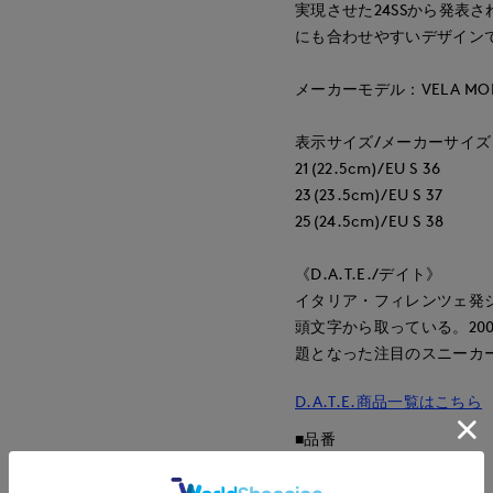
実現させた24SSから発表
にも合わせやすいデザイン
メーカーモデル：VELA MON
表示サイズ/メーカーサイズ
21(22.5cm)/EU S 36
23(23.5cm)/EU S 37
25(24.5cm)/EU S 38
《D.A.T.E./デイト》
イタリア・フィレンツェ発
頭文字から取っている。2006年に
題となった注目のスニーカ
D.A.T.E.商品一覧はこちら
■品番
40204610