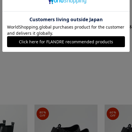
■原産国
中国製
■クオリティ
甲材:牛革 ポリエステル 底
■取扱い方法
取り扱いについて
80%
60%
OFF
OFF