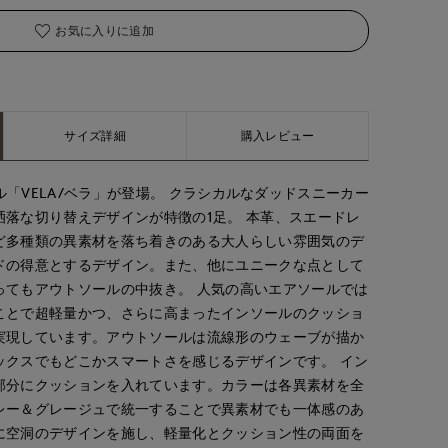
お気に入りに追加
サイズ詳細
購入レビュー
Wモデル「VELA/ベラ」が登場。 クラシカルなダッドスニーカー
洒落な切り替えデザインが特徴の1足。 本革、スエードレ
ど多種類の異素材を落ち着きのある大人らしい雰囲気のデ
ドの得意とするデザイン。また、他にユニークな点として
ってもアウトソールの中抜き。 人気の高いエアソールでは
ことで超軽量かつ、さらに高まったインソールのクッショ
実現しています。アウトソールは流線形のウェーブが描か
ックスでもどこかスマートさを感じるデザインです。 イン
部分にクッションを入れています。カラーは各異素材を全
レー＆グレージュで統一することで異素材でも一体感のあ
に空洞のデザインを施し、軽量化とクッション性の両面を