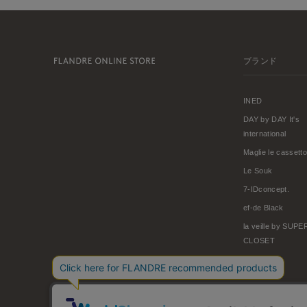
ブランド
INED
DAY by DAY It's
international
Maglie le cassetto
Le Souk
7-IDconcept.
ef-de Black
la veille by SUP
CLOSET