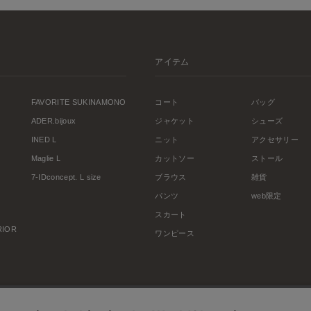
アイテム
FAVORITE SUKINAMONO
コート
バッグ
ADER.bijoux
ジャケット
シューズ
INED L
ニット
アクセサリー
Maglie L
カットソー
ストール
7-IDconcept. L size
ブラウス
雑貨
パンツ
web限定
スカート
ERIOR
ワンピース