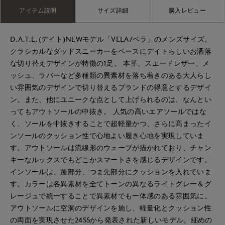
アイテム説明
サイズ詳細
購入レビュー
D.A.T.E.(デイト)NEWモデル「VELA/ベラ」のメンズサイズ。
クラシカルなダッドスニーカーをベースにデイトらしいお洒落
な切り替えデザインが特徴の1足。 本革、スエードレザー、メ
ッシュ、ラバーなど多種類の異素材を落ち着きのある大人らし
い雰囲気のデザインで切り替えるブランドの得意とするデザイ
ン。また、他にユニークな点として上げられるのは、なんとい
ってもアウトソールの中抜き。 人気の高いエアソールではな
く、ソールを中抜きすることで超軽量かつ、さらに高まったイ
ンソールのクッション性で心地よい履き心地を実現していま
す。アウトソールは流線形のウェーブが描かれており、チャン
キーなルックスでもどこかスマートさを感じるデザインです。
インソールは、踵部分、つま先部分にクッションを入れていま
す。カラーは各異素材を全てトーンの異なるライトグレー＆グ
レージュで統一することで異素材でも一体感のある雰囲気に。
アウトソールに空洞のデザインを施し、軽量化とクッション性
の両面を実現させた24SSから発表された新しいモデル。細めの