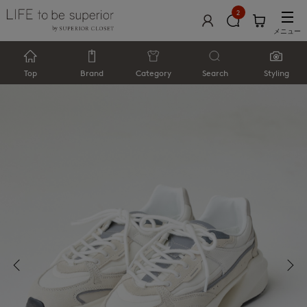
2
メニュー
Top
Brand
Category
Search
Styling