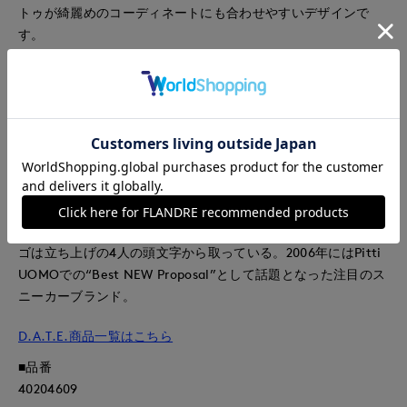
トゥが綺麗めのコーディネートにも合わせやすいデザインで
す。
メーカーモデル：VELA MONO WHITE
表示サイズ/メーカーサイズ
34(27cm)/EU S 42
38(28cm)/EU S 43
《D.A.T.E./デイト》
イタリア・フィレンツェ発シューズブランド。ブランド名とロ
ゴは立ち上げの4人の頭文字から取っている。2006年にはPitti
UOMOでの“Best NEW Proposal”として話題となった注目のス
ニーカーブランド。
D.A.T.E.商品一覧はこちら
■品番
40204609