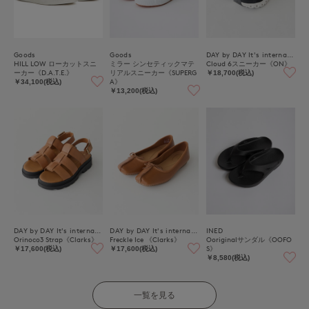
Goods
Goods
DAY by DAY It's international
HILL LOW ローカットスニ
ミラー シンセティックマテ
Cloud 6スニーカー《ON》
ーカー《D.A.T.E.》
リアルスニーカー《SUPERG
￥18,700(税込)
A》
￥34,100(税込)
￥13,200(税込)
DAY by DAY It's international
DAY by DAY It's international
INED
Orinoco3 Strap《Clarks》
Freckle Ice 《Clarks》
Ooriginalサンダル《OOFO
S》
￥17,600(税込)
￥17,600(税込)
￥8,580(税込)
一覧を見る