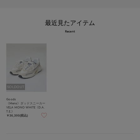
最近見たアイテム
Recent
SOLDOUT
Goods
《Mens》ダッドスニーカー
VELA MONO WHITE《D.A.
T.E.》
￥36,300(税込)