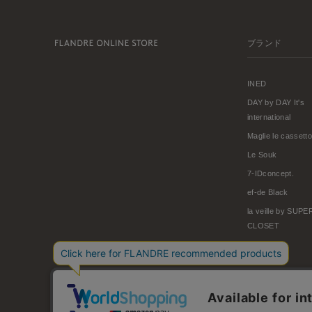
ブランド
INED
DAY by DAY It's
international
Maglie le cassetto
Le Souk
7-IDconcept.
ef-de Black
la veille by SUP
CLOSET