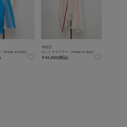
INED
ade in Italy》
カシミヤマフラー《Made in Italy》
)
￥41,800(税込)