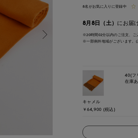
8名がお気に入りに登録中
8月8日（土）
にお届
※20時間
02分
以内
のご注文、ご
※一部例外地域がございます。(
40(フ
在庫
キャメル
￥64,900 (税込)