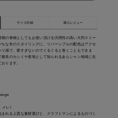
サイズ詳細
購入レビュー
時期の巻物としてもお使い頂ける汎用性の高い大判ストー
がちな冬のスタイリングに、リバーシブルの配色はアクセ
ハリ感で、硬すぎないのでぐるぐると巻くこともできま
で最良のカシミヤ産地として知られるあらシャン地域に生
ております。
ange
ス メレ》
包まれる上質な素材選びと、クラフトマンによるものづく