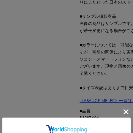
りにこだわった日本のスト
■サンプル撮影商品
画像の商品はサンプルです
が若干変更になる場合がご
■カラーについては、可能
すが、照明の関係により実
ソコン・スマートフォンな
ございます。現物と画像の
了承ください。
■サイズ表記はあくまで目
《ASAUCE MELER》一覧
■品番
54283604
■原産国