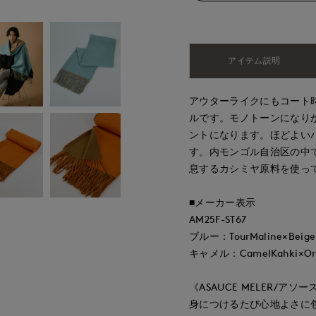
アイテム説明
アウターライクにもコート
ルです。モノトーンになり
ントになります。ほどよい
す。内モンゴル自治区の中
息するカシミヤ原料を使っ
■メーカー表示
AM25F-ST67
ブルー：TourMaline×Beige
キャメル：CamelKahki×Or
《ASAUCE MELER/アソー
身につけるたび心地よさに