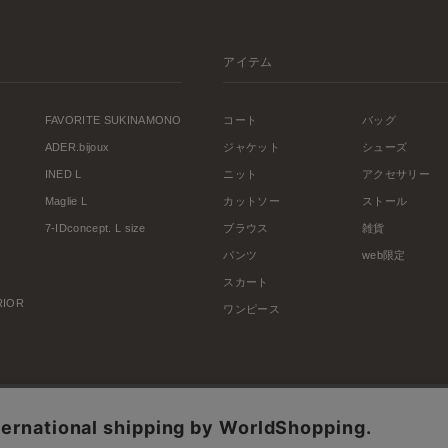
アイテム
FAVORITE SUKINAMONO
コート
バッグ
ADER.bijoux
ジャケット
シューズ
INED L
ニット
アクセサリー
Maglie L
カットソー
ストール
7-IDconcept. L size
ブラウス
雑貨
パンツ
web限定
スカート
ERIOR
ワンピース