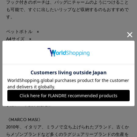
フック付きのポーチは、バッグにチャームのようにつけること
も可能で、すぐに出したいリップなど収納するのもおすすめで
す。
ペットボトル ×
A4サイズ ×
13インチPC ×
■メーカー表示
3770
ブルー：30BLUE
イエロー：16YELLOW
オレンジ：19ORANGE
ブラック：NERO
シルバー：B01 SILVER
《MARCO MASI》
2010年、イタリア、ミラノで立ち上げられたブランド。古くか
らメゾンブランドなど多くのラグジュアリーブランドの生産を