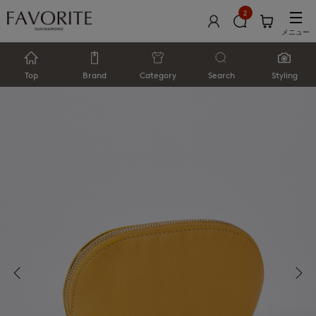
2
メニュー
Top
Brand
Category
Search
Styling