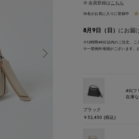
会員登録は
こちら
10名がお気に入りに登録中
8月9日（日）
にお届
※12時間
49分
以内
のご注文、ご
※一部例外地域がございます。(
40(フ
在庫
ブラック
￥32,450 (税込)