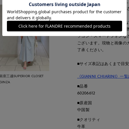
画像の商品はサンプルです
が若干変更になる場合がご
■カラーについては、可能
すが、照明の関係により実
ソコン・スマートフォンな
ございます。現物と画像の
了承ください。
■サイズ表記はあくまで目
銀座三越SUPERIOR CLOSET
《GIANNI CHIARINI》
GINZA
■品番
60206612
■原産国
中国製
■クオリティ
牛革