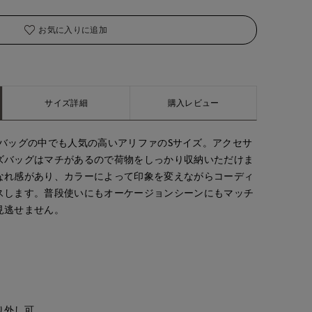
お気に入りに追加
サイズ詳細
購入レビュー
Iの数あるバッグの中でも人気の高いアリファのSサイズ。アクセサ
ズバッグはマチがあるので荷物をしっかり収納いただけま
なれ感があり、カラーによって印象を変えながらコーディ
スします。普段使いにもオーケージョンシーンにもマッチ
見逃せません。
Jinda
Jinda
tanaka
り外し可