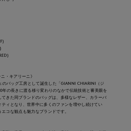
広島三越SUPERIORCLOSET
ORCLOSET
広島三越SUPERIORCLOSET
岡山天満屋SUPERIORCLOSET
170
cm
170
cm
170
cm
F)
)
RED)
/ジャンニ・キアリーニ》
のバッグ工房として誕生した「GIANNI CHIARINI（ジ
30年の長きに渡る移り変わりのなかで伝統技術と審美眼を
してきた同ブランドのバッグは、多様なレザー、カラーバ
ィティとなり、世界中に多くのファンを増やし続けてい
うエコな観点も魅力なブランドです。