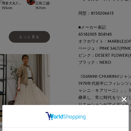
CLOSET
博多大丸7-IDconcept.
広島三越SUPERIORCLOSET
岡山天満屋SUPERIORCLOSET
岡山天満屋SUPERI
155
cm
157
cm
170
cm
170
cm
同型：8150206613
■メーカー表記
65182003 BS8145
もっと見る
オフホワイト：MARBLE(OF
ベージュ：PINK SALT(PINK
ピンク：DESERT FLOWER(
ブラック：NERO
《GIANNI CHIARINI
1970年代前半にフィレンツェ
ャンニ・キアリーニ）」。
継承し、常に時代をリード
リエーションがアイデンテ
る。革を無駄にしないとい
■サンプル撮影商品
岡山天満屋SUPERIORCLOSET