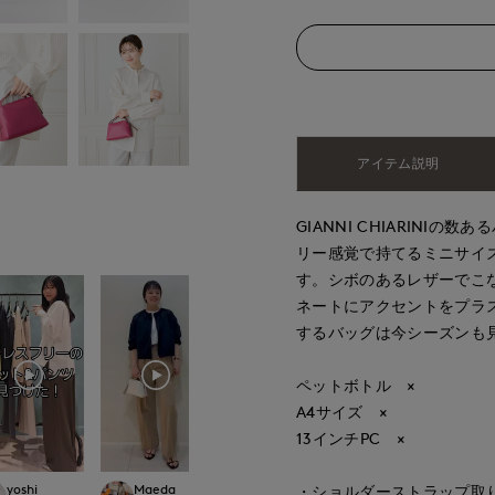
アイテム説明
GIANNI CHIARIN
リー感覚で持てるミニサイ
す。シボのあるレザーでこ
ネートにアクセントをプラ
するバッグは今シーズンも
ペットボトル ×
A4サイズ ×
13インチPC ×
yoshi
Maeda
tanaka
tanaka
・ショルダーストラップ取