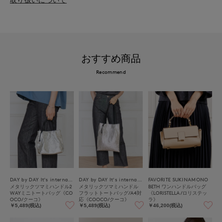
おすすめ商品
Recommend
DAY by DAY It's international
DAY by DAY It's international
FAVORITE SUKINAMONO
メタリックツマミハンドル2
メタリックツマミハンドル
BETH ワンハンドルバッグ
WAYミニトートバッグ《CO
フラットトートバッグ/A4対
《LORISTELLA/ロリステッ
OCO/クーコ》
応《COOCO/クーコ》
ラ》
￥5,489(税込)
￥5,489(税込)
￥46,200(税込)