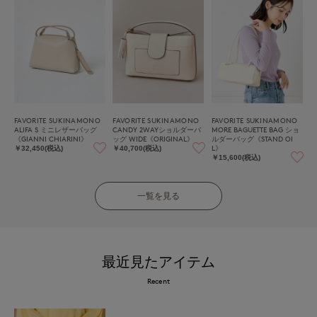
FAVORITE SUKINAMONO
FAVORITE SUKINAMONO
FAVORITE SUKINAMONO
ALIFA S ミニレザーバッグ
CANDY 2WAYショルダーバ
MORE BAGUETTE BAG ショ
《GIANNI CHIARINI》
ッグ WIDE《ORIGINAL》
ルダーバッグ《STAND OI
L》
￥32,450(税込)
￥40,700(税込)
￥15,600(税込)
一覧を見る
最近見たアイテム
Recent