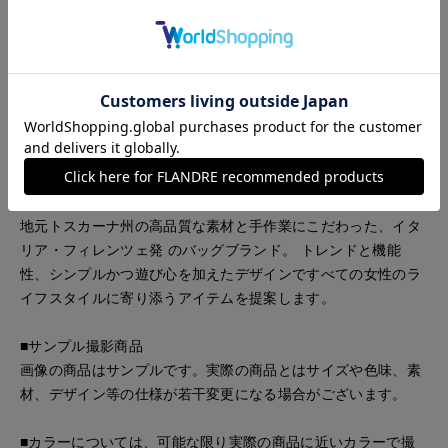
※イタリアの製法で作られたインポート製品ですので、日本製
品にみられる緻密な仕上がりではありません。
※革の風合いや温かみの残る商品ですが、作業工程などで傷が
ついたりする場合もございます。特性をご理解のうえご注文く
ださい。
《MILLELA FIRENZE/ミレッラ フィレンツェ》
地元トスカーナ州の高品質な素材と手作業にこだわった、イタ
リア・フィレンツェ発 のバッグブランド。 トレンドと機能
性、シンプルかつ遊び心を加えたデザインですべての女性のラ
イフスタイルに寄り添うアイテムを提案します。
■サンプル撮影商品
画像の商品はサンプルです。実際の商品とはサイズや色味、素
材、デザイン等の仕様が若干変更になる場合がございます。
■カラーについては、可能な限り実際の商品に近いカラーで撮