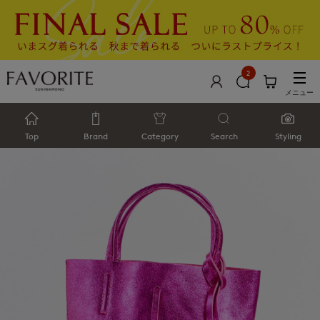
2
メニュー
Top
Brand
Category
Search
Styling