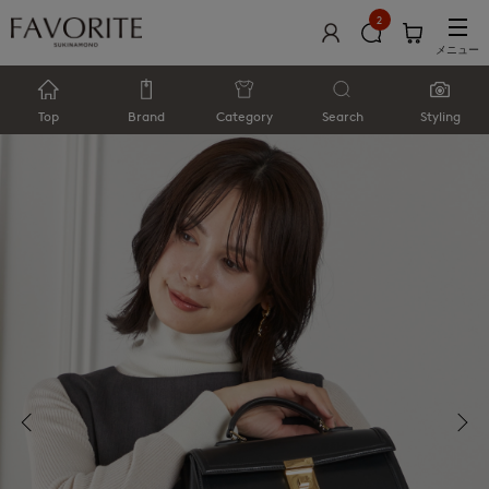
2
メニュー
Top
Brand
Category
Search
Styling