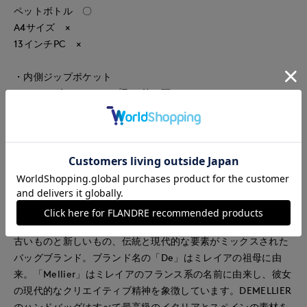
ペットボトル 〇
A4サイズ ×
13インチPC ×
・内側ジップポケット
・ショルダーストラップ取り外し可
・内側セパレートデザイン
■メーカー表記
MIDI PARIS HANDBAG
ブラック：BLACK
ベージュ：SAND
《DEMELLIER LONDON/デメリエー ロンドン》
古いものと新しいもの、伝統と現代的な要素がミックスされた
バッグブランド。ブランド名の「De」はミレイアの祖母に由
来。「Mellier」はミレイアのフランス系の名前に由来し、彼女
の現代的なクリエイティブ精神を象徴しています。DEMELLIER
のハンドバッグはすべて最高級のイタリアとスペインの素材を