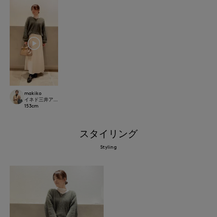
makiko
イネド三井アウトレットパーク多摩南大沢店
153
cm
スタイリング
Styling