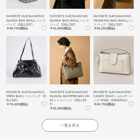
FAVORITE SUKINAMONO
FAVORITE SUKINAMONO
FAVORITE SUKINAMONO
GLINDA BAG SMALL ハンド
GLINDA BAG SMALL ハンド
TRUNKINO BAG SMALLハン
バッグ《DELL'EST》
バッグ《DELL'EST》
ドバッグ《DELL'EST》
￥40,700(税込)
￥41,800(税込)
￥68,200(税込)
FAVORITE SUKINAMONO
FAVORITE SUKINAMONO
FAVORITE SUKINAMONO
STRIN BAGトートバッグ《D
WANDA SHOPPER BAG 2W
CANDY 2WAYショルダーバ
ELL'EST》
AYトートバッグ《DELL'ES
ッグ WIDE《ORIGINAL》
T》
￥70,400(税込)
￥40,700(税込)
￥52,800(税込)
一覧を見る