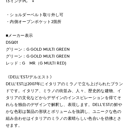
13インチPC ×
・ショルダーベルト取り外し可
・内側オープンポケット2箇所
■メーカー表示
DSQ01
グリーン：G GOLD MULTI GREEN
グリーン：G GOLD MULTI GREEN
レッド：G MR（G MULTI RED)
《DELL'EST/デルエスト》
DELL'ESTは2007年にイタリアのミラノで立ち上げられたブラン
ドです。イタリア、ミラノの街並み、人々、歴史的な建物、イ
タリアの文化などからデザインのインスピレーションを得てそ
れらを独自のデザインで解釈し、表現します。DELL'ESTの鮮や
かな色彩は製品の形状とボリュームを強調し、ユニークな色の
組み合わせはイタリアのミラノの素晴らしい色合いを彷彿とさ
せます。