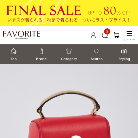
3
メニュー
Top
Brand
Category
Search
Styling