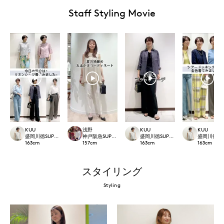
Staff Styling Movie
KUU
浅野
KUU
KUU
盛岡川徳SUPERIOR CLOSET
神戸阪急SUPERIORCLOSET
盛岡川徳SUPERIOR CLOSET
盛岡川徳SUPE
163
cm
157
cm
163
cm
163
cm
スタイリング
Styling