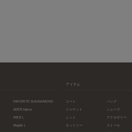
アイテム
FAVORITE SUKINAMONO
コート
バッグ
ADER.bijoux
ジャケット
シューズ
INED L
ニット
アクセサリー
Maglie L
カットソー
ストール