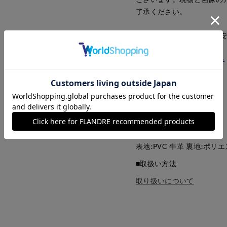
了承ください。
■サイズ表記はあくまで目
《DELL'EST》一覧はこちら
■品番
50206350
■原産国
中国製
■クオリティ
表地:PVC 牛革 裏地:ポリ
■取扱い方法
取り扱いについて